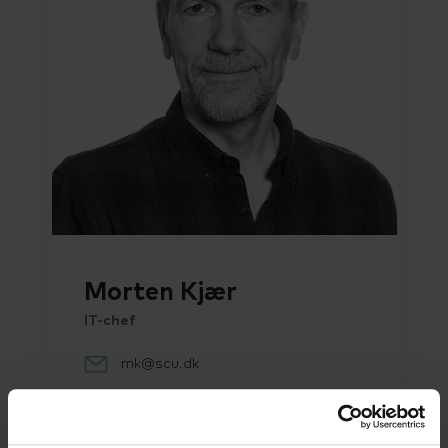
Morten Kjær
IT-chef
mk@scu.dk
20983319