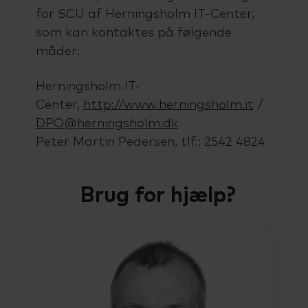
Talenttilbud
for SCU af Herningsholm IT-Center,
Almen voksenuddannelse (AVU)
som kan kontaktes på følgende
måder:
Ordblindeundervisning (OBU)
Herningsholm IT-
Center,
http://www.herningsholm.it
/
DPO@herningsholm.dk
Peter Martin Pedersen, tlf.: 2542 4824
Brug for hjælp?