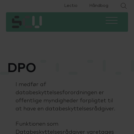
Lectio
Håndbog
HHX
Om skolen
Eksamen
HTX
Fremtiden efter SCU
Ferieplan
HF2
Find medarbejder
IT
DPO
HF-enkeltfag
Kontakt
Podcast
I medfør af
EUX Business
Job på SCU
Specialpædagogisk støtte
databeskyttelsesforordningen er
offentlige myndigheder forpligtet til
EUD Business
Bestyrelse og LUU
Studievejledning
at have en databeskyttelsesrådgiver.
Forberedende voksenuddannelse
SU og økonomi
Funktionen som
(FVU)
Databeskyttelsesrådgiver varetages