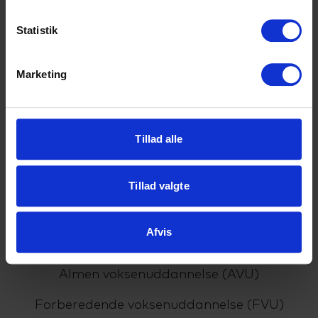
Uddannelser
Statistik
HHX
Marketing
HF2
HF-enkeltfag
Tillad alle
EUX Business
EUD Business
Tillad valgte
HTX
Afvis
VUC
Almen voksenuddannelse (AVU)
Forberedende voksenuddannelse (FVU)