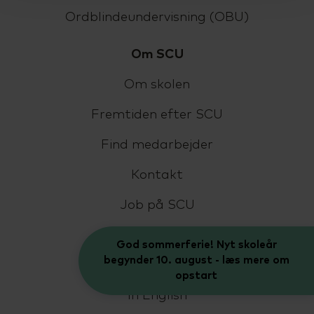
Ordblindeundervisning (OBU)
Om SCU
Om skolen
Fremtiden efter SCU
Find medarbejder
Kontakt
Job på SCU
Bestyrelse og LUU
God sommerferie! Nyt skoleår
begynder 10. august - læs mere om
Livet på SCU
opstart
In English