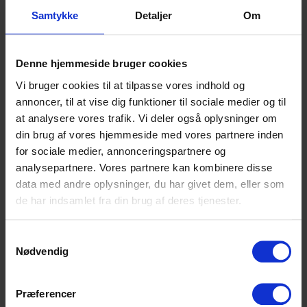
Samtykke
Detaljer
Om
Denne hjemmeside bruger cookies
Vi bruger cookies til at tilpasse vores indhold og
annoncer, til at vise dig funktioner til sociale medier og til
at analysere vores trafik. Vi deler også oplysninger om
Højvangens Torv 2
din brug af vores hjemmeside med vores partnere inden
8660 Skanderborg
for sociale medier, annonceringspartnere og
Tlf: 87 93 30 20
analysepartnere. Vores partnere kan kombinere disse
Mail:
info@scu.dk
data med andre oplysninger, du har givet dem, eller som
de har indsamlet fra din brug af deres tjenester.
CVR: 33359217
EAN: 5798000554191
Samtykkevalg
Cookiepolitik
Nødvendig
Tilgængelighedserklæring
Præferencer