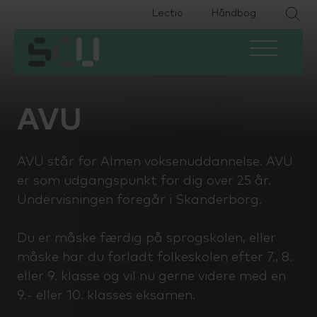
Lectio
Håndbog
HHX
Om skolen
Eksamen
HTX
Fremtiden efter SCU
Ferieplan
AVU
HF2
Find medarbejder
IT
AVU står for Almen voksenuddannelse. AVU
HF-enkeltfag
Kontakt
Podcast
er som udgangspunkt for dig over 25 år.
Undervisningen foregår i Skanderborg.
EUX Business
Job på SCU
Specialpædagogisk støtte
Du er måske færdig på sprogskolen, eller
EUD Business
Bestyrelse og LUU
Studievejledning
måske har du forladt folkeskolen efter 7., 8.
eller 9. klasse og vil nu gerne videre med en
Forberedende voksenuddannelse
SU og økonomi
9.- eller 10. klasses eksamen.
(FVU)