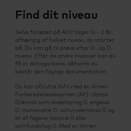
kontakt en studievejleder.
Find dit niveau
Selve forløbet på AVU tager ½ – 2 år,
afhængig af hvilket niveau, du starter
på. Du kan gå til prøve efter G- og D-
niveau. Efter de andre niveauer kan du
få et deltagerbevis, såfremt du
består den faglige dokumentation.
Du kan afslutte AVU med en Almen
Forberedelseseksamen (AF) i dansk
D/dansk som andetsprog D, engelsk
D, matematik D, naturvidenskab G og
et af fagene historie G eller
samfundsfag G. Med en Almen