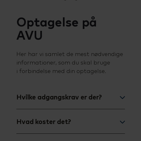
Optagelse på
AVU
Her har vi samlet de mest nødvendige
informationer, som du skal bruge
i forbindelse med din optagelse.
Hvilke adgangskrav er der?
Du optages på baggrund af en
samtale med vores studievejleder, der
Hvad koster det?
vurderer dine forudsætninger for at
Du skal betale for deltagelse på AVU
følge undervisningen.