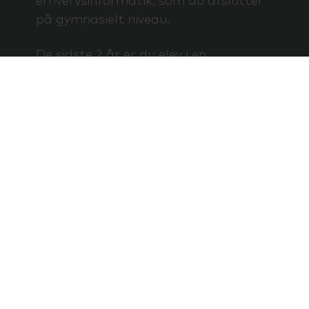
erhvervsinformatik, som du afslutter
på gymnasielt niveau.
De sidste 2 år er du elev i en
virksomhed – det kalder vi
hovedforløb. Efter de 4 år har du
BÅDE en erhvervsuddannelse og en
studentereksamen.
Se film om EUX Business
Målret din karriere
Fag-