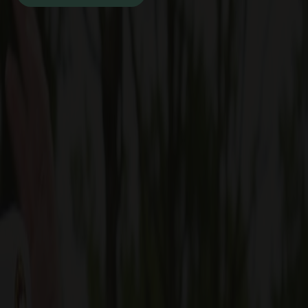
Talenttilbud
Almen voksenuddannelse (AVU)
Ordblindeundervisning (OBU)