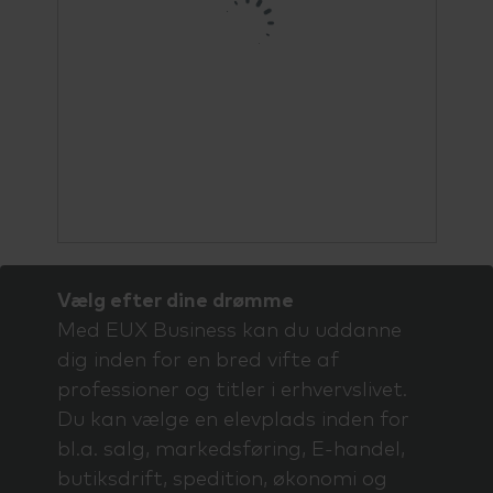
Vælg efter dine drømme
Med EUX Business kan du uddanne
dig inden for en bred vifte af
professioner og titler i erhvervslivet.
Du kan vælge en elevplads inden for
bl.a. salg, markedsføring, E-handel,
butiksdrift, spedition, økonomi og