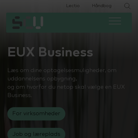
Lectio
Håndbog
HHX
Om skolen
Eksamen
HTX
Fremtiden efter SCU
Ferieplan
EUX Business
HF2
Find medarbejder
IT
Læs om dine optagelsesmuligheder, om
HF-enkeltfag
Kontakt
Podcast
uddannelsens opbygning,
og om hvorfor du netop skal vælge en EUX
EUX Business
Job på SCU
Specialpædagogisk støtte
Business.
EUD Business
Bestyrelse og LUU
Studievejledning
For virksomheder
Forberedende voksenuddannelse
SU og økonomi
(FVU)
Job og læreplads