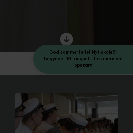
God sommerferie! Nyt skoleår
begynder 10. august - læs mere om
opstart