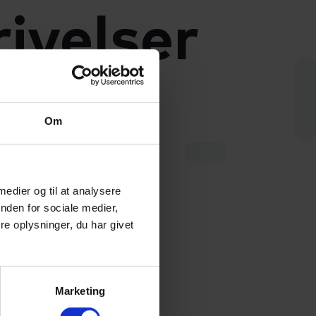
ivelser
Om
kellige
 medier og til at analysere
ad der er
nden for sociale medier,
e oplysninger, du har givet
lser'.
Marketing