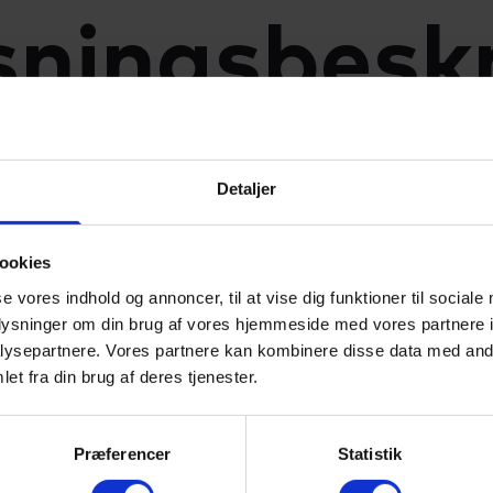
ningsbeskr
Detaljer
ookies
du finde undervisningsbeskrivelserne for vores fors
se vores indhold og annoncer, til at vise dig funktioner til sociale
 Du kan se det faglige indhold beskrevet og se hv
oplysninger om din brug af vores hjemmeside med vores partnere i
 ud fra i undervisningen.
ysepartnere. Vores partnere kan kombinere disse data med andr
et fra din brug af deres tjenester.
et til
Lectio
og vælg punktet 'Undervisningsbeskrive
Præferencer
Statistik