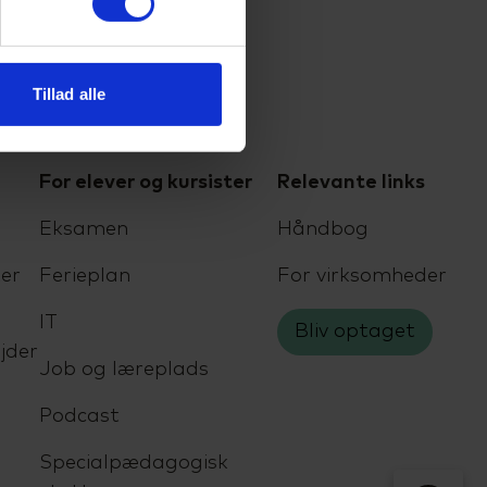
Tillad alle
For elever og kursister
Relevante links
Eksamen
Håndbog
er
Ferieplan
For virksomheder
IT
Bliv optaget
jder
Job og læreplads
Podcast
Specialpædagogisk