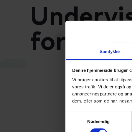
Almen voksenuddannelse (AVU)
Talenttilbud
Undervis
Ordblindeundervisning (OBU)
for HF
Samtykke
Denne hjemmeside bruger c
Her kan 
Vi bruger cookies til at tilpas
årgange.
vores trafik. Vi deler også 
arbejdet
annonceringspartnere og anal
dem, eller som de har indsaml
Følg link
Samtykkevalg
Nødvendig