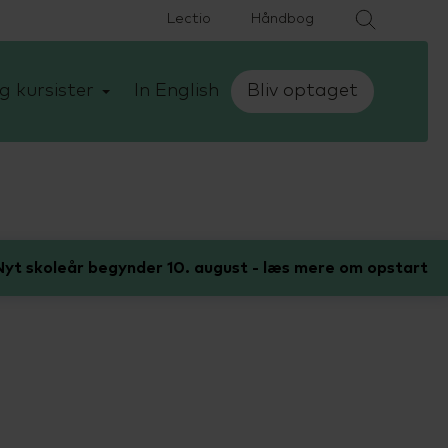
Lectio
Håndbog
g kursister
In English
Bliv optaget
yt skoleår begynder 10. august - læs mere om opstart