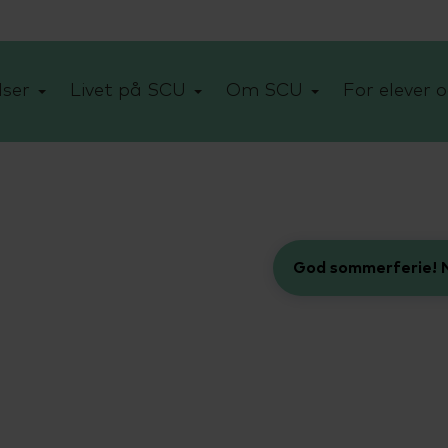
ser
Livet på SCU
Om SCU
For elever o
God sommerferie! N