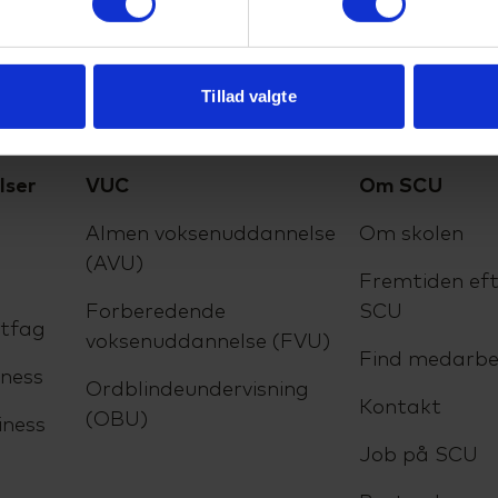
Tillad valgte
lser
VUC
Om SCU
Almen voksenuddannelse
Om skolen
(AVU)
Fremtiden eft
Forberedende
SCU
ltfag
voksenuddannelse (FVU)
Find medarbe
ness
Ordblindeundervisning
Kontakt
(OBU)
iness
Job på SCU