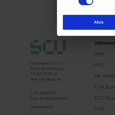
Afvis
Uddanne
HHX
Højvangens Torv 2
HF2
8660 Skanderborg
Tlf: 87 93 30 20
HF-enke
Mail:
info@scu.dk
EUX Busi
CVR: 33359217
EUD Bus
EAN: 5798000554191
Cookiepolitik
HTX