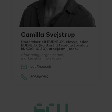
Talenttilbud
Almen voksenuddannelse (AVU)
Ordblindeundervisning (OBU)
Camilla Svejstrup
Underviser på EUD/EUX, elevvejleder
EUD/EUX (kontortid tirsdag/torsdag
kl. 9.30-10.30), arbejdsmiljørep.
Afsætning, organisation,
markedskommunikation
cas@scu.dk
30386089