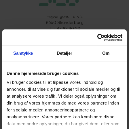
Højvangens Torv 2
8660 Skanderborg
Tlf: 87 93 30 20
Mail:
info@scu.dk
CVR: 33359217
Samtykke
Detaljer
Om
EAN: 5798000554191
Cookiepolitik
Denne hjemmeside bruger cookies
Tilgængelighedserklæring
Vi bruger cookies til at tilpasse vores indhold og
annoncer, til at vise dig funktioner til sociale medier og til
at analysere vores trafik. Vi deler også oplysninger om
Uddannelser
din brug af vores hjemmeside med vores partnere inden
for sociale medier, annonceringspartnere og
HHX
analysepartnere. Vores partnere kan kombinere disse
data med andre oplysninger, du har givet dem, eller som
HF2