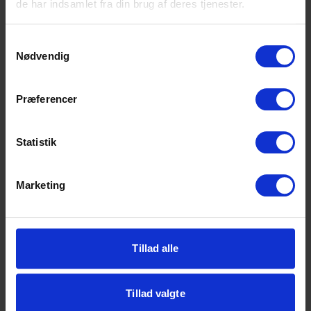
de har indsamlet fra din brug af deres tjenester.
HF-enkeltfag
Samtykkevalg
EUX Business
Nødvendig
EUD Business
Præferencer
HTX
Statistik
VUC
Almen voksenuddannelse (AVU)
Marketing
Forberedende voksenuddannelse (FVU)
Ordblindeundervisning (OBU)
Tillad alle
Om SCU
Tillad valgte
Om skolen