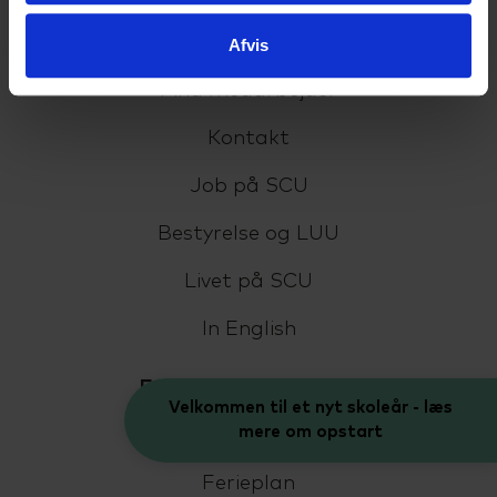
Fremtiden efter SCU
Afvis
Find medarbejder
Kontakt
Job på SCU
Bestyrelse og LUU
Livet på SCU
In English
For elever og kursister
Velkommen til et nyt skoleår - læs
mere om opstart
Eksamen
Ferieplan