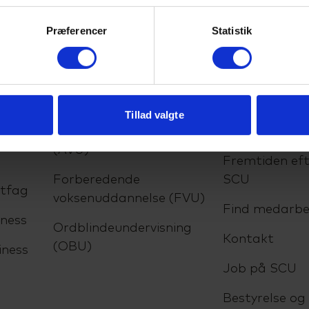
Præferencer
Statistik
lser
VUC
Om SCU
Tillad valgte
Almen voksenuddannelse
Om skolen
(AVU)
Fremtiden eft
Forberedende
SCU
ltfag
voksenuddannelse (FVU)
Find medarbe
ness
Ordblindeundervisning
Kontakt
(OBU)
iness
Job på SCU
Bestyrelse og