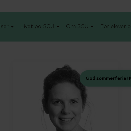
ser
Livet på SCU
Om SCU
For elever o
God sommerferie! N