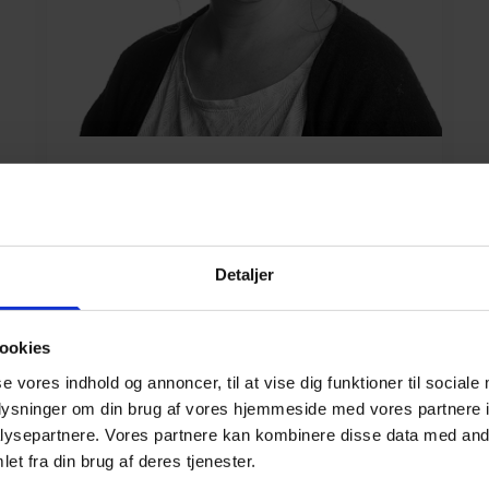
Helle Augusta Klindt
Nielsen
Underviser på HF
Detaljer
Dansk, psykologi
hn@scu.dk
ookies
se vores indhold og annoncer, til at vise dig funktioner til sociale
oplysninger om din brug af vores hjemmeside med vores partnere i
ysepartnere. Vores partnere kan kombinere disse data med andr
et fra din brug af deres tjenester.