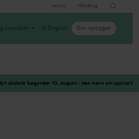
Lectio
Håndbog
g kursister
In English
Bliv optaget
yt skoleår begynder 10. august - læs mere om opstart