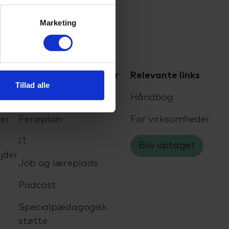
Marketing
For elever og kursister
Relevante links
Tillad alle
Eksamen
Håndbog
er
Ferieplan
For virksomheder
IT
Bliv optaget
jder
Job og læreplads
Podcast
Specialpædagogisk
støtte