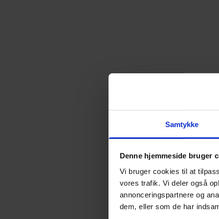
Almen voksenuddannelse (AVU)
Talenttilbud
Ordblindeundervisning (OBU)
Samtykke
Denne hjemmeside bruger c
Vi bruger cookies til at tilpas
vores trafik. Vi deler også 
annonceringspartnere og anal
dem, eller som de har indsaml