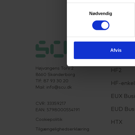
Samtykkevalg
Nødvendig
Uddanne
Afvis
HHX
Højvangens Torv 2
HF2
8660 Skanderborg
Tlf: 87 93 30 20
HF-enke
Mail:
info@scu.dk
EUX Busi
CVR: 33359217
EUD Bus
EAN: 5798000554191
Cookiepolitik
HTX
Tilgængelighedserklæring