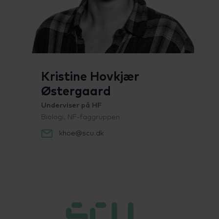
Talenttilbud
Almen voksenuddannelse (AVU)
Ordblindeundervisning (OBU)
Kristine Hovkjær
Østergaard
Underviser på HF
Biologi, NF-faggruppen
khoe@scu.dk