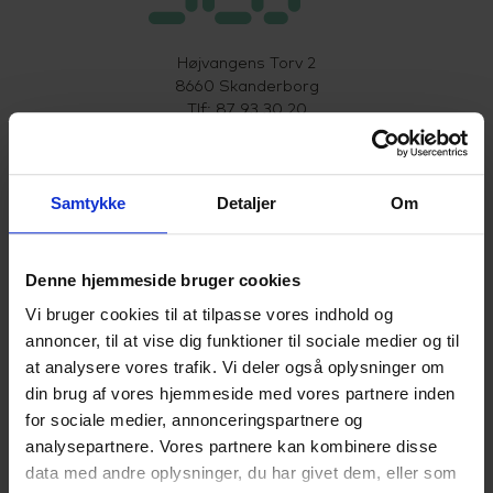
Højvangens Torv 2
8660 Skanderborg
Tlf: 87 93 30 20
Mail:
info@scu.dk
CVR: 33359217
Samtykke
Detaljer
Om
EAN: 5798000554191
Cookiepolitik
Denne hjemmeside bruger cookies
Tilgængelighedserklæring
Vi bruger cookies til at tilpasse vores indhold og
annoncer, til at vise dig funktioner til sociale medier og til
at analysere vores trafik. Vi deler også oplysninger om
Uddannelser
din brug af vores hjemmeside med vores partnere inden
for sociale medier, annonceringspartnere og
HHX
analysepartnere. Vores partnere kan kombinere disse
data med andre oplysninger, du har givet dem, eller som
HF2