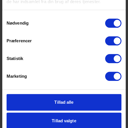
de har indsamlet fra din brug af deres tjenester.
HF-enkeltfag
Samtykkevalg
EUX Business
Nødvendig
EUD Business
Præferencer
HTX
Statistik
VUC
Almen voksenuddannelse (AVU)
Marketing
Forberedende voksenuddannelse (FVU)
Ordblindeundervisning (OBU)
Tillad alle
Om SCU
Tillad valgte
Om skolen