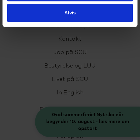
Fremtiden efter SCU
Afvis
Find medarbejder
Kontakt
Job på SCU
Bestyrelse og LUU
Livet på SCU
In English
For elever og kursister
God sommerferie! Nyt skoleår
begynder 10. august - læs mere om
Eksamen
opstart
Ferieplan