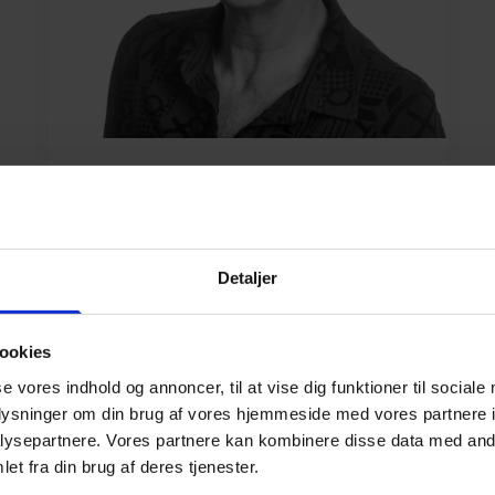
Marianne Overgaard
Underviser på VUC, studievejleder AVU
Matematik, naturvidenskab, DOT-test
Detaljer
mov@scu.dk
20983321
ookies
se vores indhold og annoncer, til at vise dig funktioner til sociale
oplysninger om din brug af vores hjemmeside med vores partnere i
ysepartnere. Vores partnere kan kombinere disse data med andr
et fra din brug af deres tjenester.