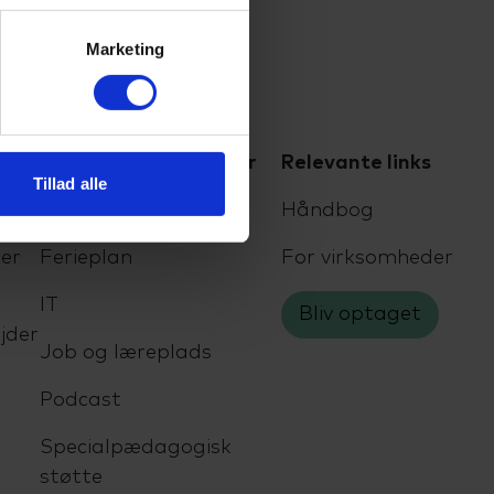
Marketing
For elever og kursister
Relevante links
Tillad alle
Eksamen
Håndbog
er
Ferieplan
For virksomheder
IT
Bliv optaget
jder
Job og læreplads
Podcast
Specialpædagogisk
støtte