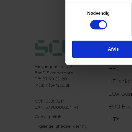
Samtykkevalg
Nødvendig
Uddanne
Afvis
HHX
Højvangens Torv 2
HF2
8660 Skanderborg
Tlf: 87 93 30 20
HF-enke
Mail:
info@scu.dk
EUX Busi
CVR: 33359217
EUD Bus
EAN: 5798000554191
Cookiepolitik
HTX
Tilgængelighedserklæring