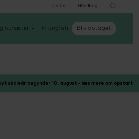
Lectio
Håndbog
g kursister
In English
Bliv optaget
yt skoleår begynder 10. august - læs mere om opstart