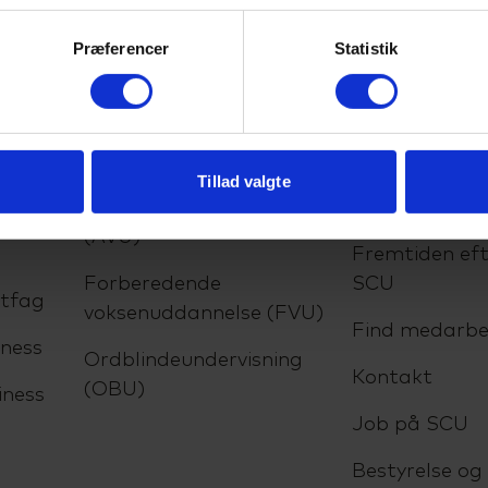
Præferencer
Statistik
lser
VUC
Om SCU
Tillad valgte
Almen voksenuddannelse
Om skolen
(AVU)
Fremtiden eft
Forberedende
SCU
ltfag
voksenuddannelse (FVU)
Find medarbe
ness
Ordblindeundervisning
Kontakt
(OBU)
iness
Job på SCU
Bestyrelse og