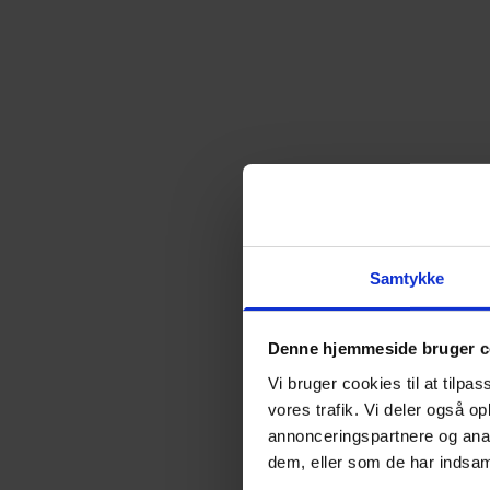
Almen voksenuddannelse (AVU)
Talenttilbud
Ordblindeundervisning (OBU)
Samtykke
Denne hjemmeside bruger c
Vi bruger cookies til at tilpas
vores trafik. Vi deler også 
annonceringspartnere og anal
dem, eller som de har indsaml