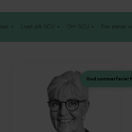
ser
Livet på SCU
Om SCU
For elever o
God sommerferie! N