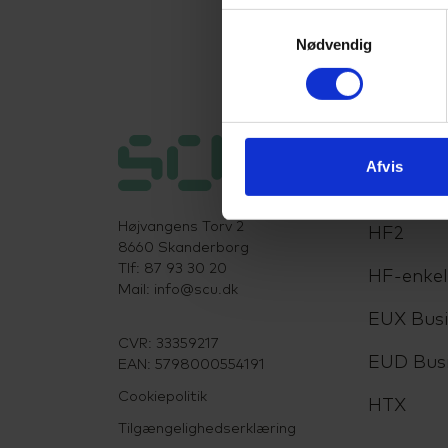
Samtykkevalg
Nødvendig
Uddanne
Afvis
HHX
Højvangens Torv 2
HF2
8660 Skanderborg
Tlf: 87 93 30 20
HF-enke
Mail:
info@scu.dk
EUX Busi
CVR: 33359217
EUD Bus
EAN: 5798000554191
Cookiepolitik
HTX
Tilgængelighedserklæring