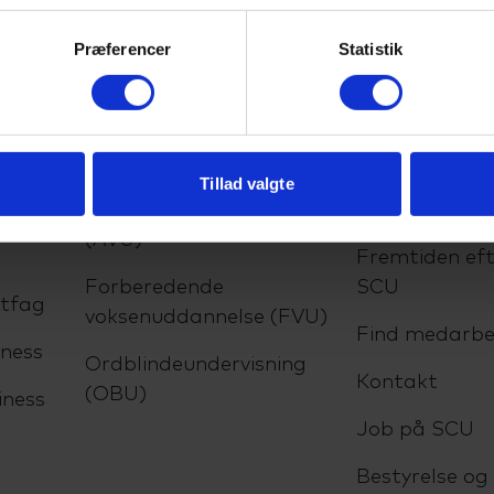
Præferencer
Statistik
lser
VUC
Om SCU
Tillad valgte
Almen voksenuddannelse
Om skolen
(AVU)
Fremtiden eft
Forberedende
SCU
ltfag
voksenuddannelse (FVU)
Find medarbe
ness
Ordblindeundervisning
Kontakt
(OBU)
iness
Job på SCU
Bestyrelse og