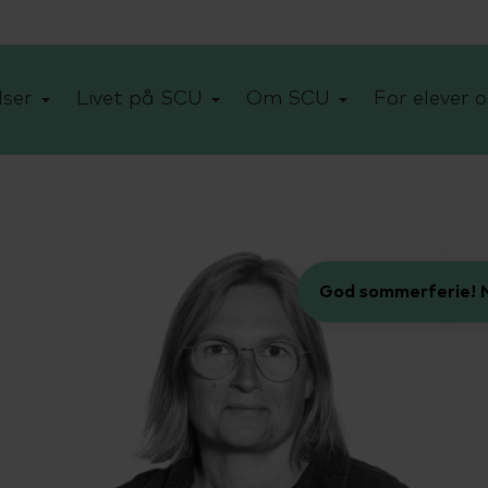
ser
Livet på SCU
Om SCU
For elever o
God sommerferie! N