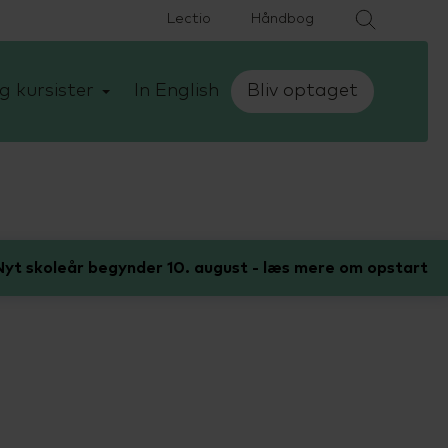
Lectio
Håndbog
g kursister
In English
Bliv optaget
yt skoleår begynder 10. august - læs mere om opstart