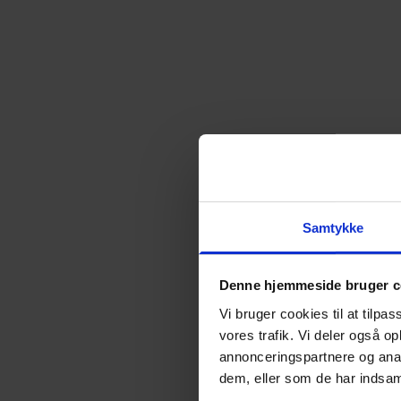
Almen voksenuddannelse (AVU)
Talenttilbud
Ordblindeundervisning (OBU)
Samtykke
Denne hjemmeside bruger c
Vi bruger cookies til at tilpas
vores trafik. Vi deler også 
annonceringspartnere og anal
dem, eller som de har indsaml