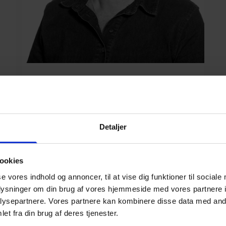
Sif Svaneby Højlund
Underviser og studievejleder på HF
Matematik
Detaljer
ssh@scu.dk
30386078
ookies
se vores indhold og annoncer, til at vise dig funktioner til sociale
oplysninger om din brug af vores hjemmeside med vores partnere i
ysepartnere. Vores partnere kan kombinere disse data med andr
et fra din brug af deres tjenester.