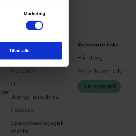
Marketing
For elever og kursister
Relevante links
Tillad alle
Eksamen
Håndbog
er
Ferieplan
For virksomheder
IT
Bliv optaget
jder
Job og læreplads
Podcast
Specialpædagogisk
støtte