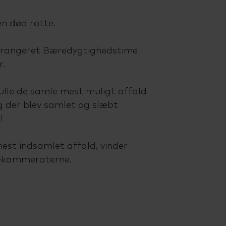
en død rotte.
rrangeret Bæredygtighedstime
r.
ulle de samle mest muligt affald
g der blev samlet og slæbt
!
est indsamlet affald, vinder
ssekammeraterne.