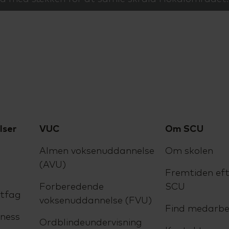
lser
VUC
Om SCU
Almen voksenuddannelse
Om skolen
(AVU)
Fremtiden eft
Forberedende
SCU
ltfag
voksenuddannelse (FVU)
Find medarbe
ness
Ordblindeundervisning