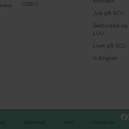
Kontakt
(OBU)
iness
Job på SCU
Bestyrelse og
LUU
Livet på SCU
In English
ail
Safeticket
UMS
Find os her: