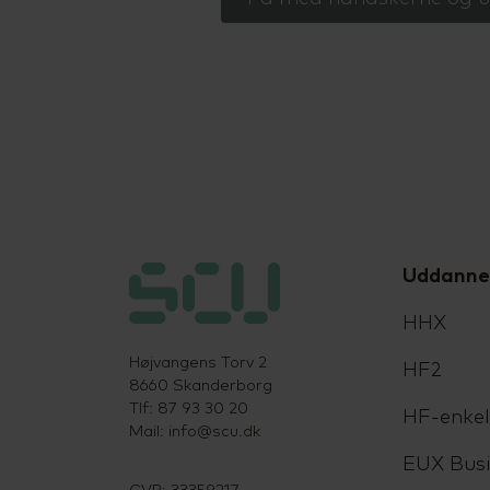
Uddanne
HHX
Højvangens Torv 2
HF2
8660 Skanderborg
Tlf: 87 93 30 20
HF-enke
Mail:
info@scu.dk
EUX Busi