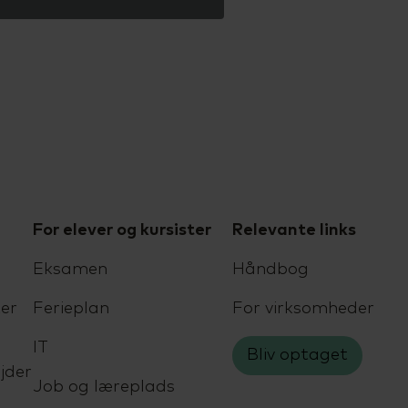
For elever og kursister
Relevante links
Eksamen
Håndbog
er
Ferieplan
For virksomheder
IT
Bliv optaget
jder
Job og læreplads