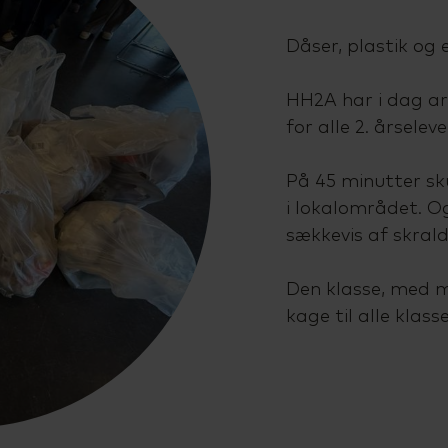
Dåser, plastik og 
HH2A har i dag a
for alle 2. årseleve
På 45 minutter sk
i lokalområdet. O
sækkevis af skrald
Den klasse, med m
kage til alle kla