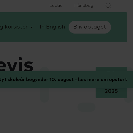
Lectio
Håndbog
g kursister
In English
Bliv optaget
evis
31.
yt skoleår begynder 10. august - læs mere om opstart
januar
2025