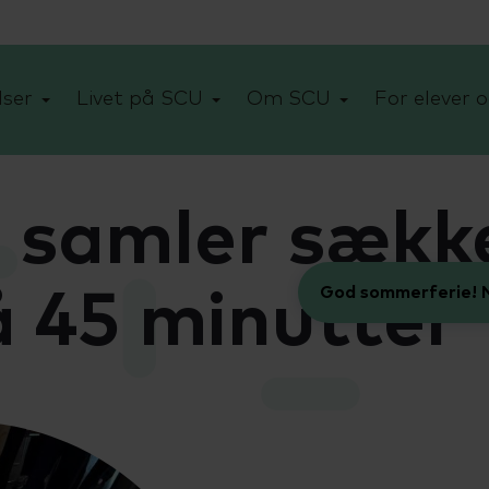
ser
Livet på SCU
Om SCU
For elever o
r samler sækk
God sommerferie! N
å 45 minutter