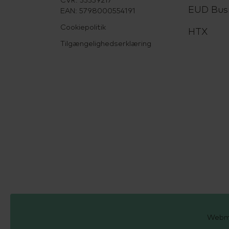
CVR: 33359217
EUD Bus
EAN: 5798000554191
Cookiepolitik
HTX
Tilgængelighedserklæring
Webm