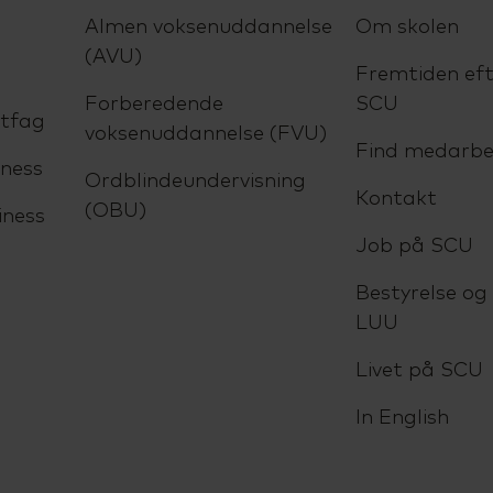
Almen voksenuddannelse
Om skolen
(AVU)
Fremtiden eft
Forberedende
SCU
ltfag
voksenuddannelse (FVU)
Find medarbe
ness
Ordblindeundervisning
Kontakt
(OBU)
iness
Job på SCU
Bestyrelse og
LUU
Livet på SCU
In English