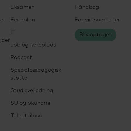
Eksamen
Håndbog
er
Ferieplan
For virksomheder
IT
Bliv optaget
jder
Job og læreplads
Podcast
Specialpædagogisk
støtte
Studievejledning
SU og økonomi
Talenttilbud