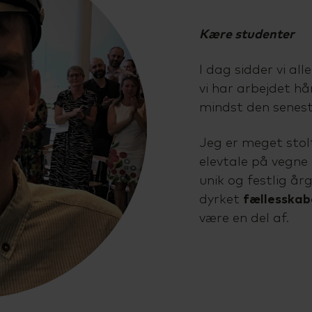
Kære studenter
I dag sidder vi al
vi har arbejdet h
mindst den senes
Jeg er meget stolt
elevtale på vegne a
unik og festlig år
dyrket
fællesskab
være en del af.