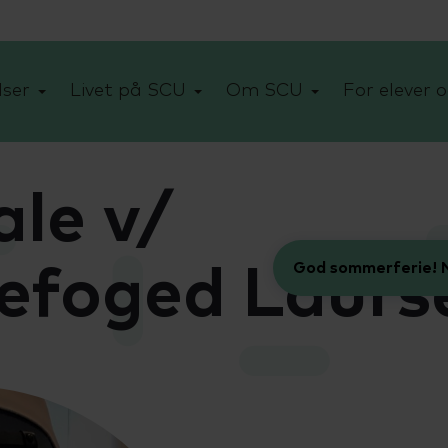
ser
Livet på SCU
Om SCU
For elever o
ale v/
God sommerferie! N
efoged Laurs