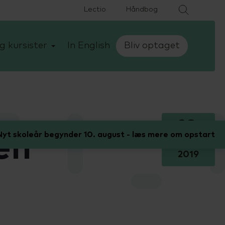
Lectio
Håndbog
g kursister
In English
Bliv optaget
28.
yt skoleår begynder 10. august - læs mere om opstart
en
juni
2019