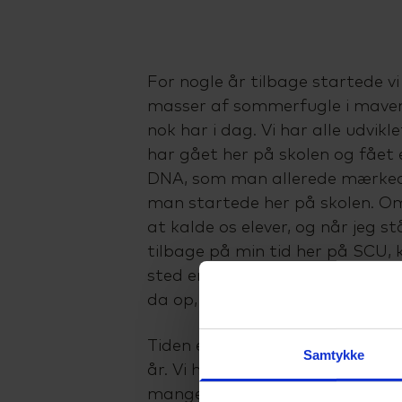
For nogle år tilbage startede 
masser af sommerfugle i mave
nok har i dag. Vi har alle udvikl
har gået her på skolen og fået
DNA, som man allerede mærked
man startede her på skolen. Om
at kalde os elever, og når jeg s
tilbage på min tid her på SCU, k
sted er det bedste sted at lære
da op, hvor har vi haft en fanta
Tiden er bare gået enormt stærk
Samtykke
år. Vi har både været på spænde
mange forskellige destinationer