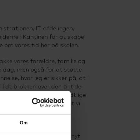
nistrationen, IT-afdelingen,
jderne i Kantinen for at skabe
om vores tid her på skolen.
akke vores forældre, familie og
 i dag, men også for at støtte
else, hvor jeg er sikker på, at I
l lidt brokkeri over den til tider
kriftlige opgaver og mundtlige
tror også, at I alle ved, at vi
n store faglighed, der
Om
er vi alle sammen på et nyt