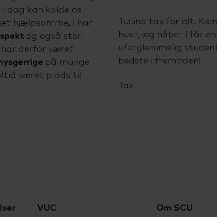
vi i dag kan kalde os
Tusind tak for alt! Kæm
get hjælpsomme, I har
huer; jeg håber I får e
espekt
og også stor
uforglemmelig studente
 har derfor været
bedste i fremtiden!
nysgerrige
på mange
tid været plads til
Tak
lser
VUC
Om SCU