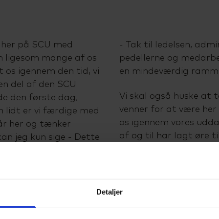
vi her på SCU med
- Tak til ledelsen, admi
n ligesom mange af os
pedellerne og medarbe
et os igennem den tid, vi
en mindeværdig ramme 
 en del af den SCU
Vi skal også huske at t
e den første dag,
venner for at være her
 lidt er vi færdige med
os igennem vores uddann
tår her og tænker
af og til har lagt øre ti
an jeg kun sige - Dette
urimelige mængde af s
 og at være - for hold
fremlæggelser, men jeg 
stisk tid her på SCU.
har sat stor pris på de
t, specielt det sidste
kendetegner SCU.
Detaljer
nde studieture til
Efter sommeren begynd
, holdt fede fester og