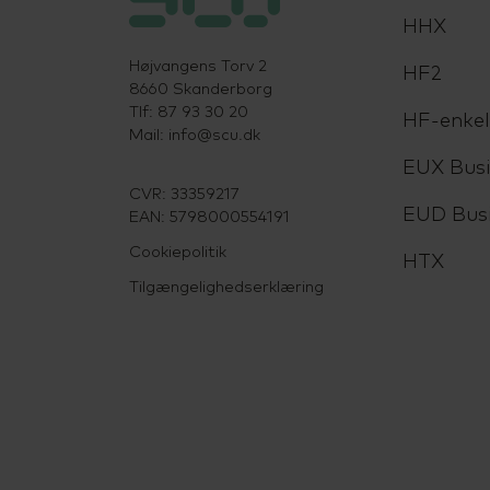
HHX
Højvangens Torv 2
HF2
8660 Skanderborg
Tlf: 87 93 30 20
HF-enke
Mail:
info@scu.dk
EUX Busi
CVR: 33359217
EUD Bus
EAN: 5798000554191
Cookiepolitik
HTX
Tilgængelighedserklæring