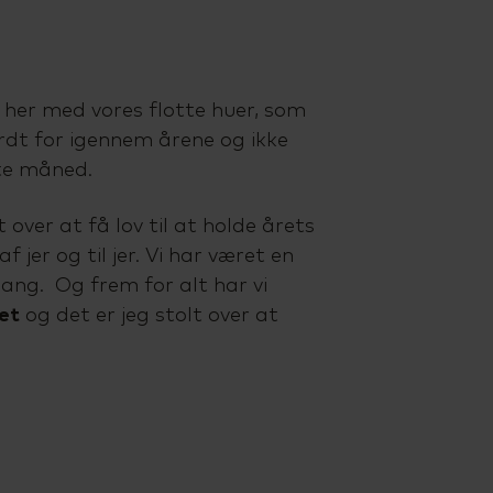
le her med vores flotte huer, som
årdt for igennem årene og ikke
te måned.
 over at få lov til at holde årets
f jer og til jer. Vi har været en
gang. Og frem for alt har vi
et
og det er jeg stolt over at