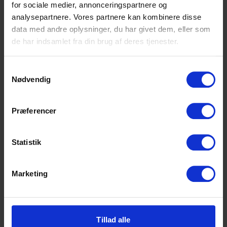
Læs Hekma Akbaris erfaringer
for sociale medier, annonceringspartnere og
med ATU
analysepartnere. Vores partnere kan kombinere disse
data med andre oplysninger, du har givet dem, eller som
de har indsamlet fra din brug af deres tjenester.
Samtykkevalg
Nødvendig
Højvangens Torv 2
Præferencer
8660 Skanderborg
Tlf: 87 93 30 20
Mail:
info@scu.dk
Statistik
CVR: 33359217
Marketing
EAN: 5798000554191
Cookiepolitik
Tilgængelighedserklæring
Tillad alle