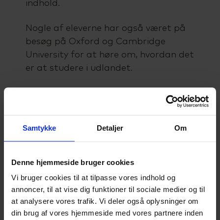
indhold.
Nogle af eleverne har også været på
besøg på Oxford og Cambridge
University for at høre om, hvordan det
er at studere i udlandet.
De talentfulde elever har fået en god
og brugbar faglig ballast og er nu
klar til at tage hul på næste kapitel i
Samtykke
Detaljer
Om
deres liv, når de afslutter deres HHX-
eksamen til sommer.
Denne hjemmeside bruger cookies
Læs mere om SCUs mange
Vi bruger cookies til at tilpasse vores indhold og
talenttilbud
annoncer, til at vise dig funktioner til sociale medier og til
at analysere vores trafik. Vi deler også oplysninger om
din brug af vores hjemmeside med vores partnere inden