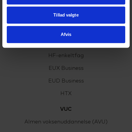
Tillad valgte
Uddannelser
HHX
Afvis
HF2
HF-enkeltfag
EUX Business
EUD Business
HTX
VUC
Almen voksenuddannelse (AVU)