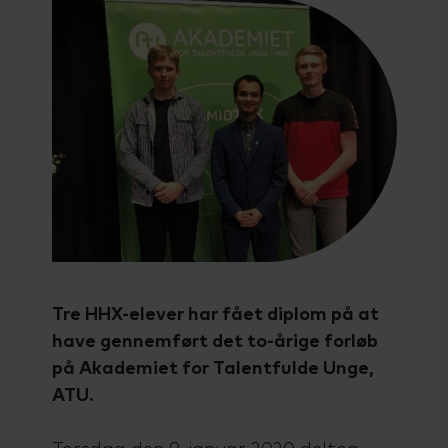
Talenttilbud
Almen voksenuddannelse (AVU)
Ordblindeundervisning (OBU)
Tre HHX-elever har fået diplom på at
have gennemført det to-årige forløb
på Akademiet for Talentfulde Unge,
ATU.