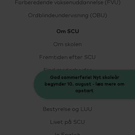
Forberedende voksenuddannelse (FVU)
Ordblindeundervisning (OBU)
Om SCU
Om skolen
Fremtiden efter SCU
Find medarbejder
God sommerferie! Nyt skoleår
Kontakt
begynder 10. august - læs mere om
opstart
Job på SCU
Bestyrelse og LUU
Livet på SCU