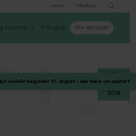
Lectio
Håndbog
g kursister
In English
Bliv optaget
18.
yt skoleår begynder 10. august - læs mere om opstart
april
2018