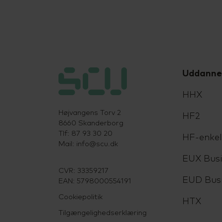
Uddanne
HHX
Højvangens Torv 2
HF2
8660 Skanderborg
Tlf: 87 93 30 20
HF-enke
Mail:
info@scu.dk
EUX Busi
CVR: 33359217
EUD Bus
EAN: 5798000554191
Cookiepolitik
HTX
Tilgængelighedserklæring