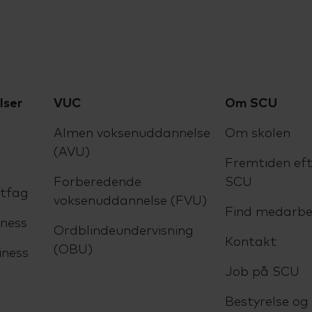
lser
VUC
Om SCU
Almen voksenuddannelse
Om skolen
(AVU)
Fremtiden eft
Forberedende
SCU
ltfag
voksenuddannelse (FVU)
Find medarbe
ness
Ordblindeundervisning
Kontakt
(OBU)
iness
Job på SCU
Bestyrelse og