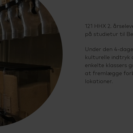
121 HHX 2. årselev
på studietur til Be
Under den 4-dages
kulturelle indtryk 
enkelte klassers g
at fremlægge forb
lokationer.