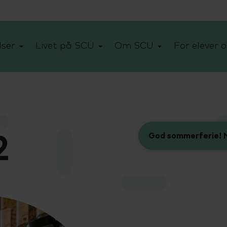
ser
Livet på SCU
Om SCU
For elever o
God sommerferie! N
2