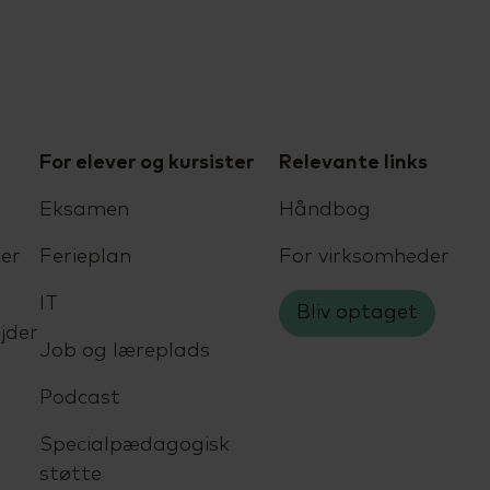
For elever og kursister
Relevante links
Eksamen
Håndbog
er
Ferieplan
For virksomheder
IT
Bliv optaget
jder
Job og læreplads
Podcast
Specialpædagogisk
støtte