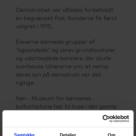
Demokratiet var således forbeholdt
en begrænset flok. Kvinderne fik først
valgret i 1915.
Eleverne dannede grupper af
”ligesindede” og skrev grundlovstaler
og udarbejdede bannere, der skulle
overbevise tilhørerne om, at netop
deres syn på demokrati var det
rigtige.
Køn - Museum for kønnenes
kulturhistorie har til huse i det gamle
rådhus i Århus, og eleverne opholdt sig
en del af tiden i dan gamle byrådssal.
Samtykke
Detaljer
Om