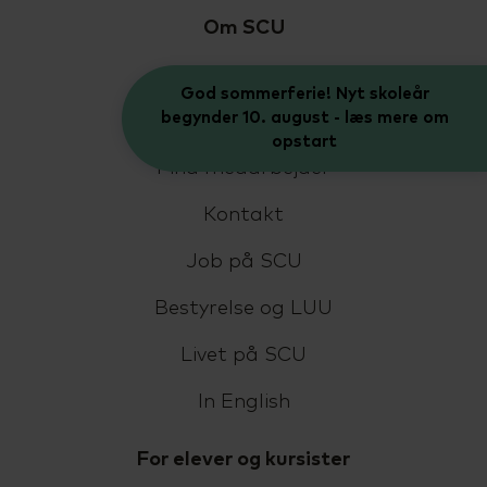
Om SCU
Om skolen
God sommerferie! Nyt skoleår
begynder 10. august - læs mere om
Fremtiden efter SCU
opstart
Find medarbejder
Kontakt
Job på SCU
Bestyrelse og LUU
Livet på SCU
In English
For elever og kursister