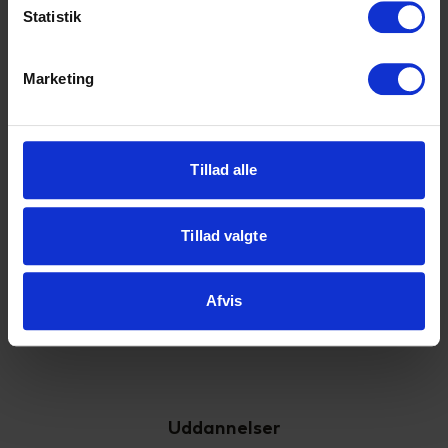
Statistik
Marketing
Højvangens Torv 2
8660 Skanderborg
Tillad alle
Tlf: 87 93 30 20
Mail:
info@scu.dk
Tillad valgte
CVR: 33359217
EAN: 5798000554191
Afvis
Cookiepolitik
Tilgængelighedserklæring
Uddannelser