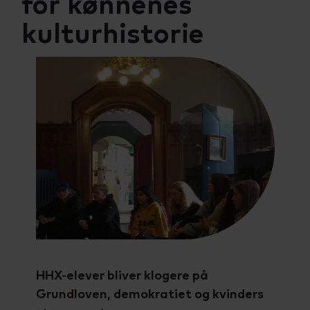
for kønnenes
Talenttilbud
Almen voksenuddannelse (AVU)
kulturhistorie
Ordblindeundervisning (OBU)
HHX-elever bliver klogere på
Grundloven, demokratiet og kvinders