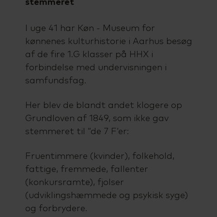
stemmeret
I uge 41 har Køn - Museum for
kønnenes kulturhistorie i Aarhus besøg
af de fire 1.G klasser på HHX i
forbindelse med undervisningen i
samfundsfag.
Her blev de blandt andet klogere op
Grundloven af 1849, som ikke gav
stemmeret til ”de 7 F’er:
Fruentimmere (kvinder), folkehold,
fattige, fremmede, fallenter
(konkursramte), fjolser
(udviklingshæmmede og psykisk syge)
og forbrydere.