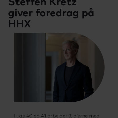
Steffen Kretz
Talenttilbud
Almen voksenuddannelse (AVU)
giver foredrag på
HHX
Ordblindeundervisning (OBU)
I uge 40 og 41 arbejder 3. g’erne med