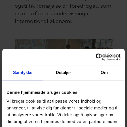
også fik fornøjelse af foredraget, som
en del af deres undervisning i
International økonomi.
Samtykke
Detaljer
Om
Denne hjemmeside bruger cookies
Vi bruger cookies til at tilpasse vores indhold og
Foredraget med Steffen Kretz
annoncer, til at vise dig funktioner til sociale medier og til
blev holdt i kantinen på SCU,
at analysere vores trafik. Vi deler også oplysninger om
som i dagens anledning også
din brug af vores hjemmeside med vores partnere inden
havde amerikanske retter på