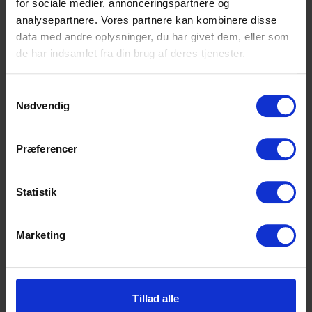
for sociale medier, annonceringspartnere og
menuen.
analysepartnere. Vores partnere kan kombinere disse
data med andre oplysninger, du har givet dem, eller som
de har indsamlet fra din brug af deres tjenester.
Samtykkevalg
Nødvendig
Højvangens Torv 2
Præferencer
8660 Skanderborg
Tlf: 87 93 30 20
Mail:
info@scu.dk
Statistik
CVR: 33359217
Marketing
EAN: 5798000554191
Cookiepolitik
Tilgængelighedserklæring
Tillad alle