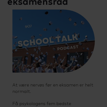
eksamensråd
Talenttilbud
Almen voksenuddannelse (AVU)
Ordblindeundervisning (OBU)
At være nervøs før en eksamen er helt
normalt.
Få psykologens fem bedste