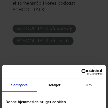
eksamensråd i vores podcast
SCHOOL TALK:
SCHOOL TALK på Spotify
SCHOOL TALK på scu.dk
Samtykke
Detaljer
Om
Højvangens Torv 2
8660 Skanderborg
Denne hjemmeside bruger cookies
Tlf: 87 93 30 20