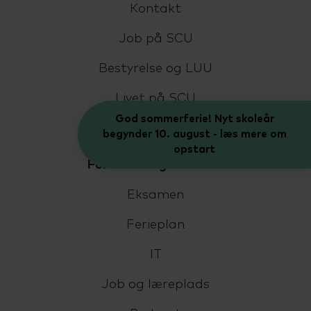
Kontakt
Job på SCU
Bestyrelse og LUU
Livet på SCU
God sommerferie! Nyt skoleår
In English
begynder 10. august - læs mere om
opstart
For elever og kursister
Eksamen
Ferieplan
IT
Job og læreplads