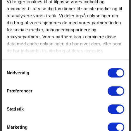
Vi bruger cookies til at tilpasse vores indhold og
Mail:
info@scu.dk
annoncer, til at vise dig funktioner til sociale medier og til
at analysere vores trafik. Vi deler også oplysninger om
CVR: 33359217
din brug af vores hjemmeside med vores partnere inden
EAN: 5798000554191
for sociale medier, annonceringspartnere og
Cookiepolitik
analysepartnere. Vores partnere kan kombinere disse
Tilgængelighedserklæring
data med andre oplysninger, du har givet dem, eller som
de har indsamlet fra din brug af deres tjenester.
Samtykkevalg
Uddannelser
Nødvendig
HHX
Præferencer
HF2
HF-enkeltfag
Statistik
EUX Business
Marketing