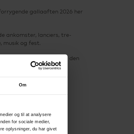
 forrygende gallaaften 2026 her
 ankomster, lanciers, tre-
, musik og fest.
fotos fra ankomsterne og den
Us Facebook.
Om
 medier og til at analysere
nden for sociale medier,
e oplysninger, du har givet