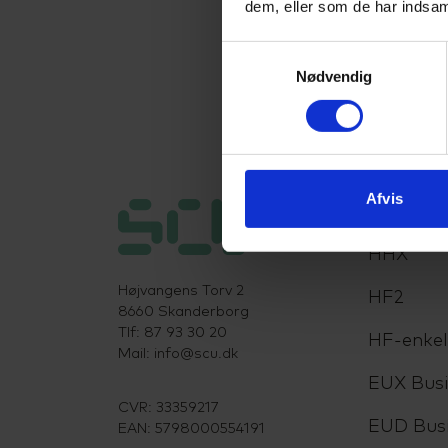
dem, eller som de har indsaml
Samtykkevalg
Nødvendig
Afvis
Uddanne
HHX
Højvangens Torv 2
HF2
8660 Skanderborg
Tlf: 87 93 30 20
HF-enke
Mail:
info@scu.dk
EUX Busi
CVR: 33359217
EUD Bus
EAN: 5798000554191