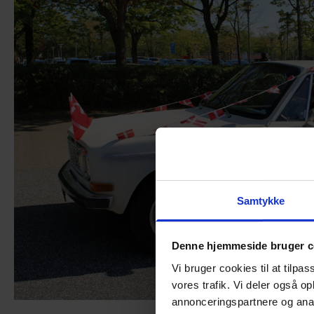
Almen voksenuddannelse (AVU)
Talenttilbud
Ordblindeundervisning (OBU)
Samtykke
Denne hjemmeside bruger c
Vi bruger cookies til at tilpas
vores trafik. Vi deler også 
annonceringspartnere og anal