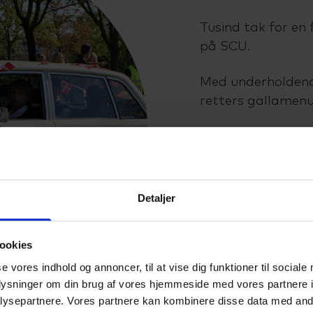
Tusind tak for en
på SCU.
Med underholdende
retters gallamenu
Der er masser af 
røde løber på SC
Detaljer
SCU Facebook
ookies
se vores indhold og annoncer, til at vise dig funktioner til sociale
oplysninger om din brug af vores hjemmeside med vores partnere i
ysepartnere. Vores partnere kan kombinere disse data med andr