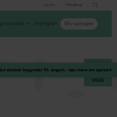
Lectio
Håndbog
g kursister
In English
Bliv optaget
11.
yt skoleår begynder 10. august - læs mere om opstart
maj
2026