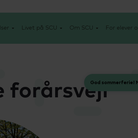
ser
Livet på SCU
Om SCU
For elever o
God sommerferie! N
e forårsvejr