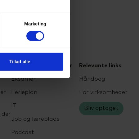
Marketing
Tillad alle
For elever og kursister
Relevante links
Eksamen
Håndbog
er
Ferieplan
For virksomheder
IT
Bliv optaget
jder
Job og læreplads
Podcast