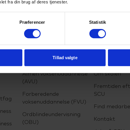
et fra din brug af deres tjenester.
Præferencer
Statistik
Tillad valgte
lser
VUC
Om SCU
Almen voksenuddannelse
Om skolen
(AVU)
Fremtiden eft
Forberedende
SCU
ltfag
voksenuddannelse (FVU)
Find medarbe
ness
Ordblindeundervisning
Kontakt
(OBU)
iness