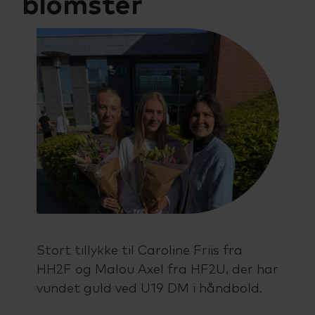
blomster
Talenttilbud
Almen voksenuddannelse (AVU)
Ordblindeundervisning (OBU)
Stort tillykke til Caroline Friis fra
HH2F og Malou Axel fra HF2U, der har
vundet guld ved U19 DM i håndbold.