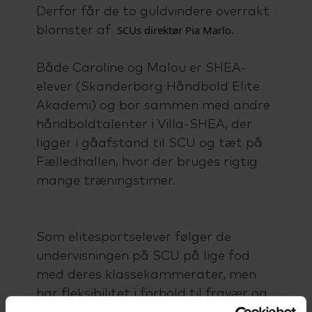
Derfor får de to guldvindere overrakt
 SCUs direktør Pia Marlo.
blomster af
Både Caroline og Malou er SHEA-
elever (Skanderborg Håndbold Elite
Akademi) og bor sammen med andre
håndboldtalenter i Villa-SHEA, der
ligger i gåafstand til SCU og tæt på
Fælledhallen, hvor der bruges rigtig
mange træningstimer.
Som elitesportselever følger de
undervisningen på SCU på lige fod
med deres klassekammerater, men
har fleksibilitet i forhold til fravær og