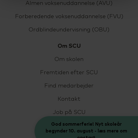
Almen voksenuddannelse (AVU)
Forberedende voksenuddannelse (FVU)
Ordblindeundervisning (OBU)
Om SCU
Om skolen
Fremtiden efter SCU
Find medarbejder
Kontakt
Job på SCU
God sommerferie! Nyt skoleår
Bestyrelse og LUU
begynder 10. august - læs mere om
opstart