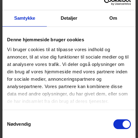
afleveringer.
Samtykke
Detaljer
Om
Læs mere om SHEA
Denne hjemmeside bruger cookies
Vi bruger cookies til at tilpasse vores indhold og
annoncer, til at vise dig funktioner til sociale medier og til
at analysere vores trafik. Vi deler også oplysninger om
din brug af vores hjemmeside med vores partnere inden
for sociale medier, annonceringspartnere og
Højvangens Torv 2
8660 Skanderborg
analysepartnere. Vores partnere kan kombinere disse
Tlf: 87 93 30 20
data med andre oplysninger, du har givet dem, eller som
Mail:
info@scu.dk
de har indsamlet fra din brug af deres tjenester.
CVR: 33359217
Samtykkevalg
EAN: 5798000554191
Nødvendig
Cookiepolitik