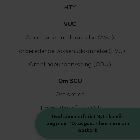
HTX
VUC
Almen voksenuddannelse (AVU)
Forberedende voksenuddannelse (FVU)
Ordblindeundervisning (OBU)
Om SCU
Om skolen
Fremtiden efter SCU
God sommerferie! Nyt skoleår
Find medarbejder
begynder 10. august - læs mere om
opstart
Kontakt