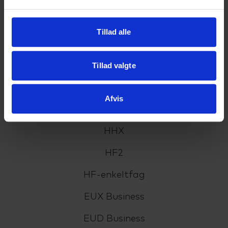
CVR: 33359217
EAN: 5798000554191
Tillad alle
Cookiepolitik
Tilgængelighedserklæring
Tillad valgte
Afvis
Uddannelser
HHX
HF2
HF-enkeltfag
EUX Business
EUD Business