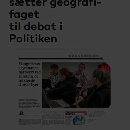
sætter geografi-
Talenttilbud
Almen voksenuddannelse (AVU)
faget
til debat i
Ordblindeundervisning (OBU)
Politiken