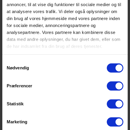
2003, og fået andre gymnasielærere
annoncer, til at vise dig funktioner til sociale medier og til
rundt omkring i hele landet til at
at analysere vores trafik. Vi deler også oplysninger om
gennemføre testen.
din brug af vores hjemmeside med vores partnere inden
for sociale medier, annonceringspartnere og
Tag selv geografitesten
analysepartnere. Vores partnere kan kombinere disse
data med andre oplysninger, du har givet dem, eller som
de har indsamlet fra din brug af deres tjenester.
Læs Politiken
Samtykkevalg
Nødvendig
Præferencer
Statistik
Højvangens Torv 2
8660 Skanderborg
Tlf: 87 93 30 20
Marketing
Mail:
info@scu.dk