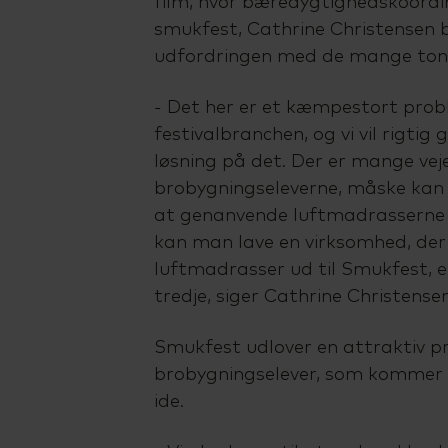
film, hvor bæredygtighedskoordi
smukfest, Cathrine Christensen b
udfordringen med de mange ton
- Det her er et kæmpestort probl
festivalbranchen, og vi vil rigtig 
løsning på det. Der er mange vej
brobygningseleverne, måske kan
at genanvende luftmadrasserne 
kan man lave en virksomhed, der 
luftmadrasser ud til Smukfest, e
tredje, siger Cathrine Christensen
Smukfest udlover en attraktiv pr
brobygningselever, som kommer
ide.