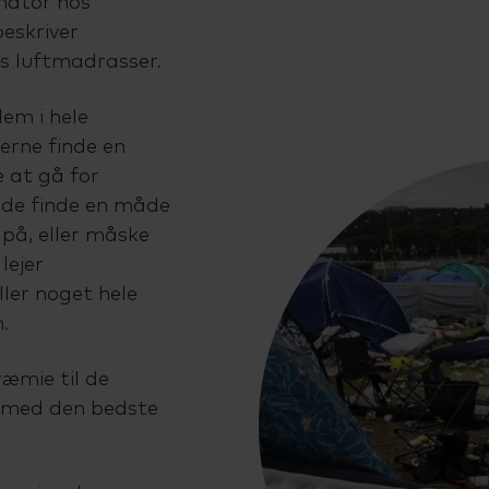
nator hos
eskriver
s luftmadrasser.
em i hele
gerne finde en
e at gå for
 de finde en måde
på, eller måske
lejer
ller noget hele
.
æmie til de
 med den bedste