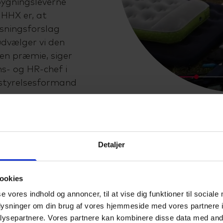
obygningsleverne
HHX er, at
øsningsforslag
udvælger vi den
 en præmie, siger
ns- og HR-chef i
estyrelsesformand
er der 410 elever
I alt er der i
Detaljer
 8. klasser i
ngdomsuddannelser
EUD Business.
ookies
se vores indhold og annoncer, til at vise dig funktioner til sociale
oplysninger om din brug af vores hjemmeside med vores partnere i
ysepartnere. Vores partnere kan kombinere disse data med andr