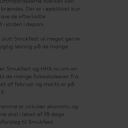
 luftmadrasserne hverken kan
brændes. Der er i øjeblikket kun
rave de efterladte
i jorden i deponi.
 slut! Smukfest vil meget gerne
dygtig løsning på de mange
er Smukfest og HHX nu om en
til de mange folkeskoleever fra
øbet af februar og marts er på
X.
ramme er cirkulær økonomi, og
e skal i løbet af få dage
sforslag til Smukfest.