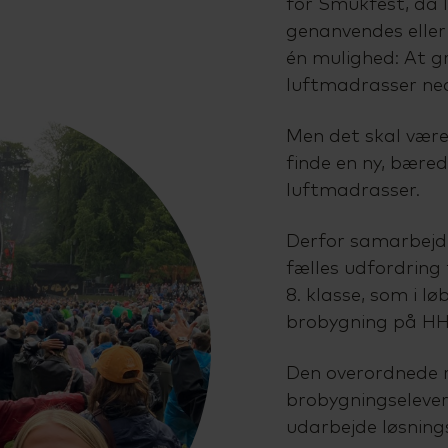
for Smukfest, da
genanvendes eller 
én mulighed: At g
luftmadrasser ned 
Men det skal være
finde en ny, bære
luftmadrasser.
Derfor samarbejd
fælles udfordring 
8. klasse, som i l
brobygning på HH
Den overordnede 
brobygningselevern
udarbejde løsning