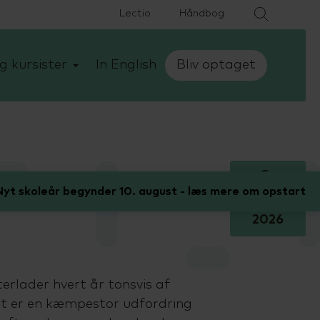
Lectio
Håndbog
g kursister
In English
Bliv optaget
2.
yt skoleår begynder 10. august - læs mere om opstart
marts
2026
erlader hvert år tonsvis af
et er en kæmpestor udfordring