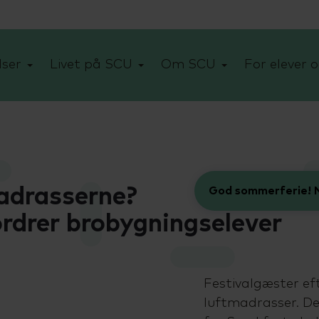
ser
Livet på SCU
Om SCU
For elever o
adrasserne?
God sommerferie! N
drer brobygningselever
Festivalgæster eft
luftmadrasser. D