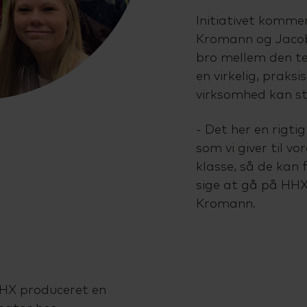
Initiativet komme
Kromann og Jacob
bro mellem den te
en virkelig, praks
virksomhed kan st
- Det her en rigti
som vi giver til vo
klasse, så de kan f
sige at gå på HHX
Kromann.
HHX produceret en