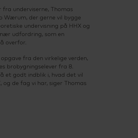
r fra underviserne, Thomas
 Wærum, der gerne vil bygge
oretiske undervisning på HHX og
isnær udfordring, som en
å overfor.
g opgave fra den virkelige verden,
res brobygningselever fra 8.
å et godt indblik i, hvad det vil
, og de fag vi har, siger Thomas