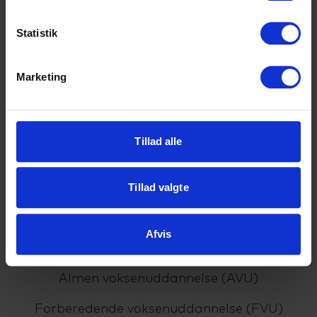
Uddannelser
Statistik
HHX
Marketing
HF2
HF-enkeltfag
Tillad alle
EUX Business
EUD Business
Tillad valgte
HTX
Afvis
VUC
Almen voksenuddannelse (AVU)
Forberedende voksenuddannelse (FVU)