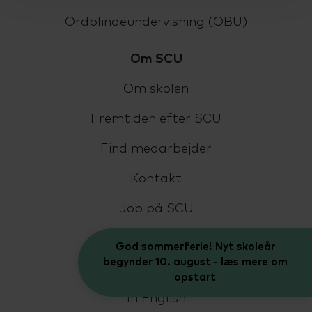
Ordblindeundervisning (OBU)
Om SCU
Om skolen
Fremtiden efter SCU
Find medarbejder
Kontakt
Job på SCU
Bestyrelse og LUU
God sommerferie! Nyt skoleår
begynder 10. august - læs mere om
Livet på SCU
opstart
In English