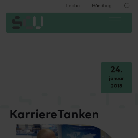
Lectio
Håndbog
HHX
Om skolen
Eksamen
HTX
Fremtiden efter SCU
Ferieplan
HF2
Find medarbejder
IT
24.
HF-enkeltfag
Kontakt
Podcast
januar
2018
EUX Business
Job på SCU
Specialpædagogisk støtte
EUD Business
Bestyrelse og LUU
Studievejledning
KarriereTanken
Forberedende voksenuddannelse
SU og økonomi
(FVU)