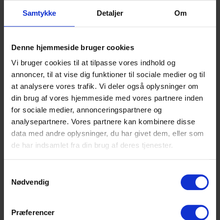
Samtykke
Detaljer
Om
Denne hjemmeside bruger cookies
Vi bruger cookies til at tilpasse vores indhold og
annoncer, til at vise dig funktioner til sociale medier og til
at analysere vores trafik. Vi deler også oplysninger om
Højvangens Torv 2
din brug af vores hjemmeside med vores partnere inden
8660 Skanderborg
for sociale medier, annonceringspartnere og
Tlf: 87 93 30 20
analysepartnere. Vores partnere kan kombinere disse
Mail:
info@scu.dk
data med andre oplysninger, du har givet dem, eller som
de har indsamlet fra din brug af deres tjenester.
CVR: 33359217
EAN: 5798000554191
Samtykkevalg
Cookiepolitik
Nødvendig
Tilgængelighedserklæring
Præferencer