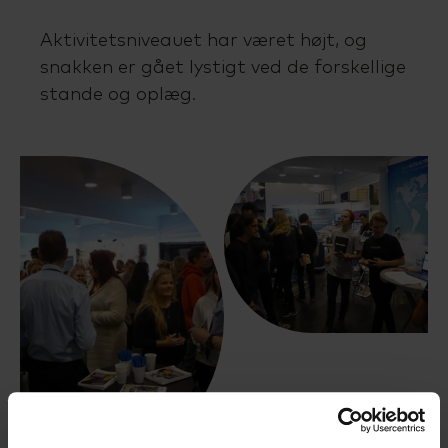
Aktivitetsniveauet har været højt, og
snakken er gået lystigt ved de forskellige
stande og oplæg.