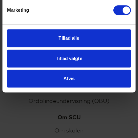
HF-enkeltfag
Marketing
EUX Business
EUD Business
Tillad alle
HTX
Tillad valgte
VUC
Almen voksenuddannelse (AVU)
Afvis
Forberedende voksenuddannelse (FVU)
Ordblindeundervisning (OBU)
Om SCU
Om skolen