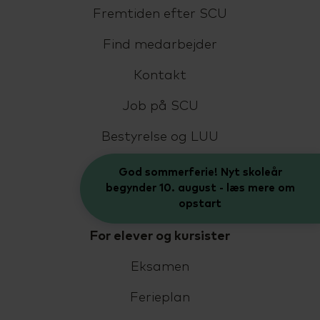
Fremtiden efter SCU
Find medarbejder
Kontakt
Job på SCU
Bestyrelse og LUU
Livet på SCU
God sommerferie! Nyt skoleår
begynder 10. august - læs mere om
In English
opstart
For elever og kursister
Eksamen
Ferieplan