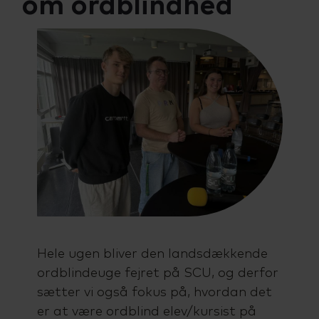
om ordblindhed
Talenttilbud
Almen voksenuddannelse (AVU)
Ordblindeundervisning (OBU)
Hele ugen bliver den landsdækkende
ordblindeuge fejret på SCU, og derfor
sætter vi også fokus på, hvordan det
er at være ordblind elev/kursist på