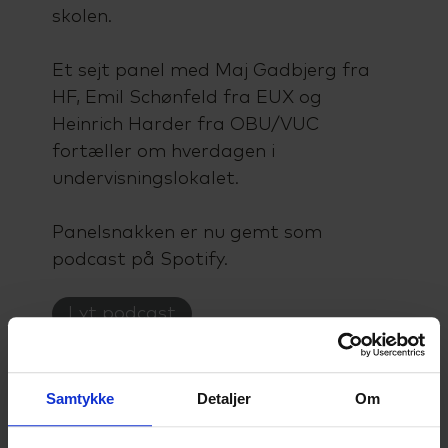
skolen.
Et sejt panel med Maj Gadbjerg fra
HF, Emil Schønfeld fra EUX og
Heinrich Harder fra OBU/VUC
fortæller om hverdagen i
undervisningslokalet.
Panelsnakken er nu gemt som
podcast på Spotify.
Lyt podcast
Samtykke
Detaljer
Om