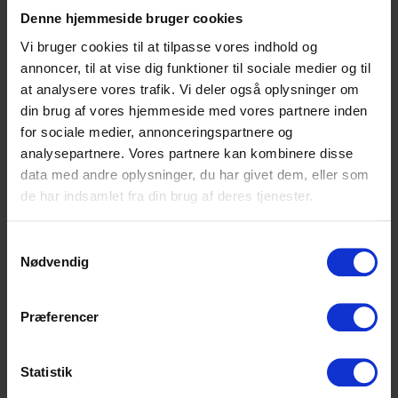
Denne hjemmeside bruger cookies
Højvangens Torv 2
Vi bruger cookies til at tilpasse vores indhold og
8660 Skanderborg
annoncer, til at vise dig funktioner til sociale medier og til
Tlf: 87 93 30 20
at analysere vores trafik. Vi deler også oplysninger om
Mail:
info@scu.dk
din brug af vores hjemmeside med vores partnere inden
for sociale medier, annonceringspartnere og
CVR: 33359217
analysepartnere. Vores partnere kan kombinere disse
EAN: 5798000554191
data med andre oplysninger, du har givet dem, eller som
Cookiepolitik
de har indsamlet fra din brug af deres tjenester.
Tilgængelighedserklæring
Samtykkevalg
Nødvendig
Uddannelser
Præferencer
HHX
Statistik
HF2