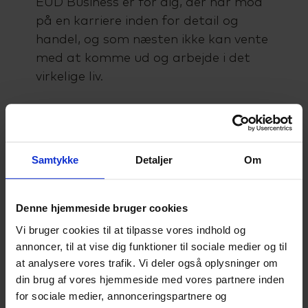
EUD Business er for dig, der har mod
på en karriere inden for detail og
handel, og som næsten ikke kan vente
med at komme ud og arbejde i det
virkelige liv.
Kontakt-info
Samtykke
Detaljer
Om
Søg på optagelse.dk
Denne hjemmeside bruger cookies
Vi bruger cookies til at tilpasse vores indhold og
Læs mere om EUX
annoncer, til at vise dig funktioner til sociale medier og til
at analysere vores trafik. Vi deler også oplysninger om
din brug af vores hjemmeside med vores partnere inden
Læs mere om EUD
for sociale medier, annonceringspartnere og