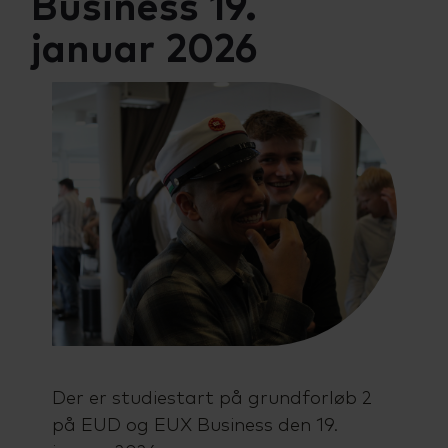
Business 19.
Talenttilbud
Almen voksenuddannelse (AVU)
januar 2026
Ordblindeundervisning (OBU)
Der er studiestart på grundforløb 2
på EUD og EUX Business den 19.