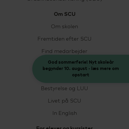
Om SCU
Om skolen
Fremtiden efter SCU
Find medarbejder
God sommerferie! Nyt skoleår
Kontakt
begynder 10. august - læs mere om
opstart
Job på SCU
Bestyrelse og LUU
Livet på SCU
In English
For elever og kursister