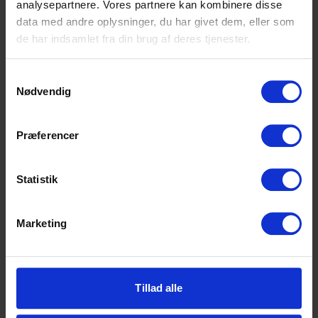
analysepartnere. Vores partnere kan kombinere disse
data med andre oplysninger, du har givet dem, eller som
de har indsamlet fra din brug af deres tjenester.
Samtykkevalg
Nødvendig
Højvangens Torv 2
8660 Skanderborg
Præferencer
Tlf: 87 93 30 20
Mail:
info@scu.dk
Statistik
CVR: 33359217
EAN: 5798000554191
Marketing
Cookiepolitik
Tilgængelighedserklæring
Tillad alle