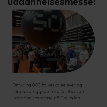
uddannelsesmesse!
Talenttilbud
Almen voksenuddannelse (AVU)
Ordblindeundervisning (OBU)
Omkring 800 folkeskoleelever og
forældre kiggede forbi årets store
uddannelsesmesse på Fælleden.