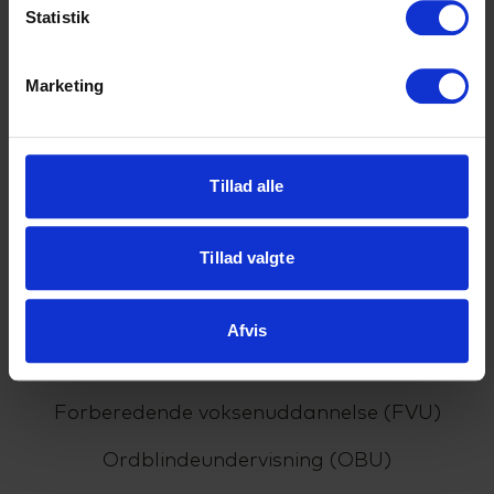
Statistik
HHX
HF2
Marketing
HF-enkeltfag
EUX Business
Tillad alle
EUD Business
Tillad valgte
HTX
VUC
Afvis
Almen voksenuddannelse (AVU)
Forberedende voksenuddannelse (FVU)
Ordblindeundervisning (OBU)