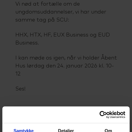
Vi nød at fortælle om de
ungdomsuddannelser, vi har under
samme tag på SCU:
HHX, HTX, HF, EUX Business og EUD
Business.
I kan møde os igen, når vi holder Åbent
Hus lørdag den 24. januar 2026 kl. 10-
12
Ses!
Åbent Hus
Samtykke
Detaljer
Om