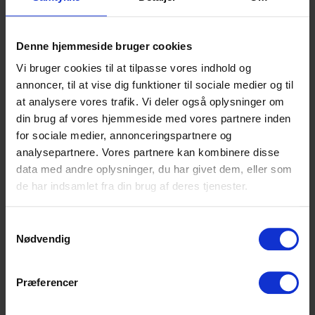
Denne hjemmeside bruger cookies
Vi bruger cookies til at tilpasse vores indhold og
annoncer, til at vise dig funktioner til sociale medier og til
Højvangens Torv 2
at analysere vores trafik. Vi deler også oplysninger om
8660 Skanderborg
din brug af vores hjemmeside med vores partnere inden
Tlf: 87 93 30 20
for sociale medier, annonceringspartnere og
Mail:
info@scu.dk
analysepartnere. Vores partnere kan kombinere disse
data med andre oplysninger, du har givet dem, eller som
CVR: 33359217
de har indsamlet fra din brug af deres tjenester.
EAN: 5798000554191
Cookiepolitik
Samtykkevalg
Tilgængelighedserklæring
Nødvendig
Præferencer
Uddannelser