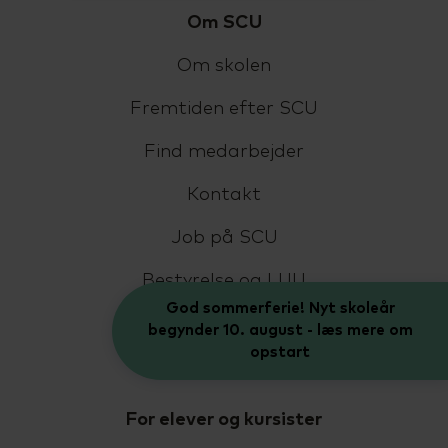
Om SCU
Om skolen
Fremtiden efter SCU
Find medarbejder
Kontakt
Job på SCU
Bestyrelse og LUU
God sommerferie! Nyt skoleår
Livet på SCU
begynder 10. august - læs mere om
opstart
In English
For elever og kursister