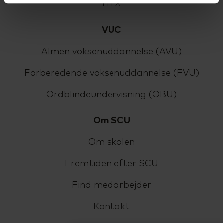
HTX
VUC
Almen voksenuddannelse (AVU)
Forberedende voksenuddannelse (FVU)
Ordblindeundervisning (OBU)
Om SCU
Om skolen
Fremtiden efter SCU
Find medarbejder
Kontakt