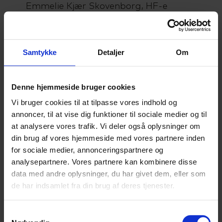
Emmelie Kjær Skovenborg, HF-e
(Smuk-legat)
Sandra Pilegaard Villemoes, HF-e
(SCU-legat)
Samtykke
Detaljer
Om
Mille Krog, HF2X (SCU-legat)
Se mere på SCU Facebook
Denne hjemmeside bruger cookies
Vi bruger cookies til at tilpasse vores indhold og
annoncer, til at vise dig funktioner til sociale medier og til
at analysere vores trafik. Vi deler også oplysninger om
din brug af vores hjemmeside med vores partnere inden
for sociale medier, annonceringspartnere og
analysepartnere. Vores partnere kan kombinere disse
Højvangens Torv 2
data med andre oplysninger, du har givet dem, eller som
8660 Skanderborg
de har indsamlet fra din brug af deres tjenester.
Tlf: 87 93 30 20
Mail:
info@scu.dk
Samtykkevalg