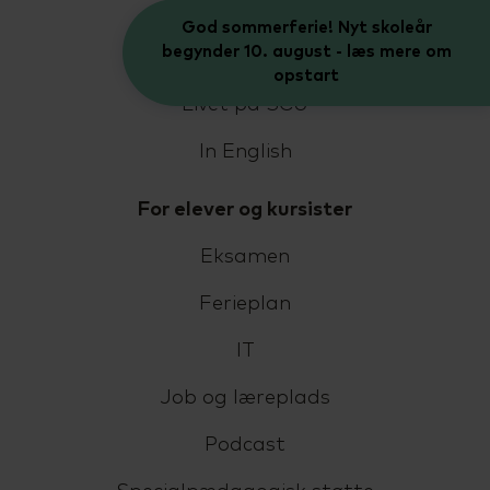
Job på SCU
God sommerferie! Nyt skoleår
begynder 10. august - læs mere om
Bestyrelse og LUU
opstart
Livet på SCU
In English
For elever og kursister
Eksamen
Ferieplan
IT
Job og læreplads
Podcast