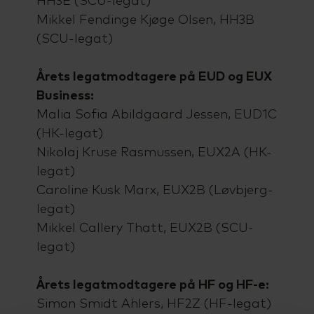
HH3E (SCU-legat)
Mikkel Fendinge Kjøge Olsen, HH3B
(SCU-legat)
Årets
legatmodtagere på EUD og EUX
Business:
Malia Sofia Abildgaard Jessen, EUD1C
(HK-legat)
Nikolaj Kruse Rasmussen, EUX2A (HK-
legat)
Caroline Kusk Marx, EUX2B (Løvbjerg-
legat)
Mikkel Callery Thatt, EUX2B (SCU-
legat)
Årets
legatmodtagere på HF og HF-e:
Simon Smidt Ahlers, HF2Z (HF-legat)