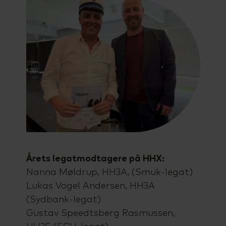
Talenttilbud
Almen voksenuddannelse (AVU)
Ordblindeundervisning (OBU)
Årets
legatmodtagere på HHX:
Nanna Møldrup, HH3A, (Smuk-legat)
Lukas Vogel Andersen, HH3A
(Sydbank-legat)
Gustav Speedtsberg Rasmussen,