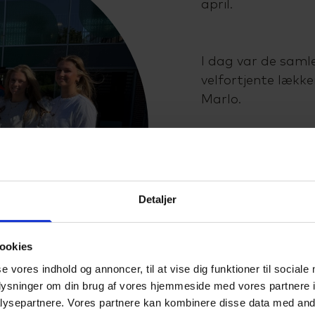
april.
I dag var de saml
velfortjente lækker
Marlo.
Stort tillykke med 
Alberte Kristense
Detaljer
Clara Vandbæk Ø
Emma Hadbjerg N
ookies
Regitze Haugaard
se vores indhold og annoncer, til at vise dig funktioner til sociale
Sidsel Juel Christ
oplysninger om din brug af vores hjemmeside med vores partnere i
Signe Aae Kahr
ysepartnere. Vores partnere kan kombinere disse data med andr