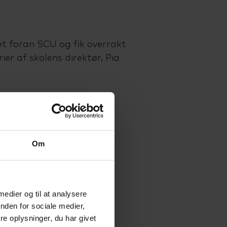
et foran SCU og fik overrakt
ier af skolens direktør, Pia
sølvet til:
n
Om
stergaard
issen
 Laursen
 medier og til at analysere
ensen
nden for sociale medier,
e oplysninger, du har givet