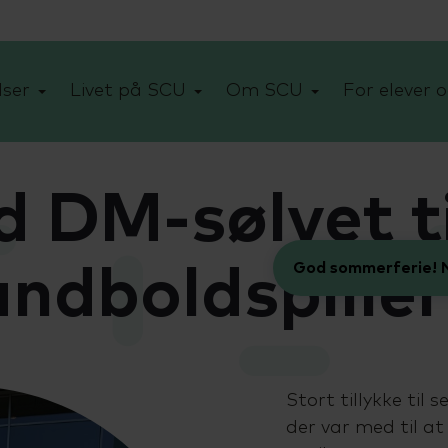
ser
Livet på SCU
Om SCU
For elever o
d DM-sølvet ti
God sommerferie! N
åndboldspille
Stort tillykke til 
der var med til at