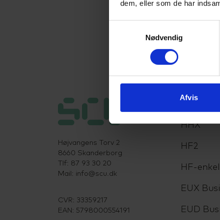
dem, eller som de har indsaml
Samtykkevalg
Nødvendig
Afvis
Uddanne
HHX
Højvangens Torv 2
HF2
8660 Skanderborg
Tlf: 87 93 30 20
HF-enke
Mail:
info@scu.dk
EUX Busi
CVR: 33359217
EUD Bus
EAN: 5798000554191