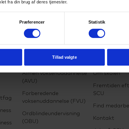
et fra din brug af deres tjenester.
Præferencer
Statistik
Tillad valgte
lser
VUC
Om SCU
Almen voksenuddannelse
Om skolen
(AVU)
Fremtiden eft
Forberedende
SCU
ltfag
voksenuddannelse (FVU)
Find medarbe
ness
Ordblindeundervisning
Kontakt
(OBU)
iness