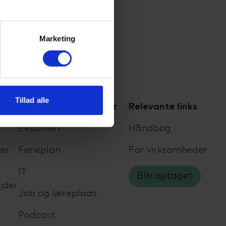
Marketing
Tillad alle
For elever og kursister
Relevante links
Eksamen
Håndbog
er
Ferieplan
For virksomheder
IT
Bliv optaget
jder
Job og læreplads
Podcast