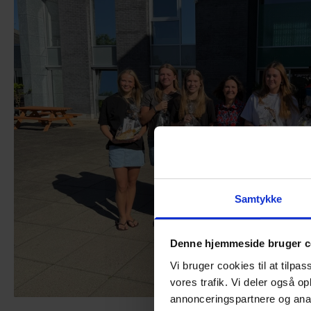
Almen voksenuddannelse (AVU)
Talenttilbud
Ordblindeundervisning (OBU)
Samtykke
Denne hjemmeside bruger c
Vi bruger cookies til at tilpas
vores trafik. Vi deler også 
annonceringspartnere og anal