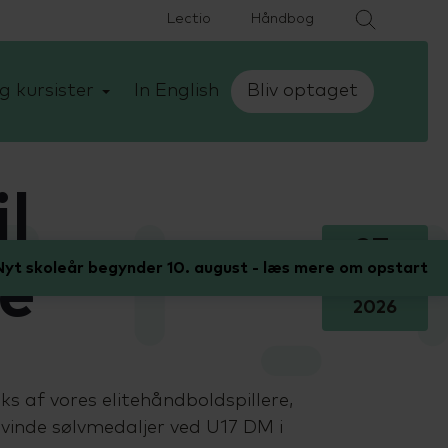
Lectio
Håndbog
g kursister
In English
Bliv optaget
l
27.
yt skoleår begynder 10. august - læs mere om opstart
re
maj
2026
seks af vores elitehåndboldspillere,
 vinde sølvmedaljer ved U17 DM i