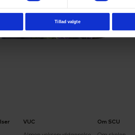
Tillad valgte
lser
VUC
Om SCU
Almen voksenuddannelse
Om skolen