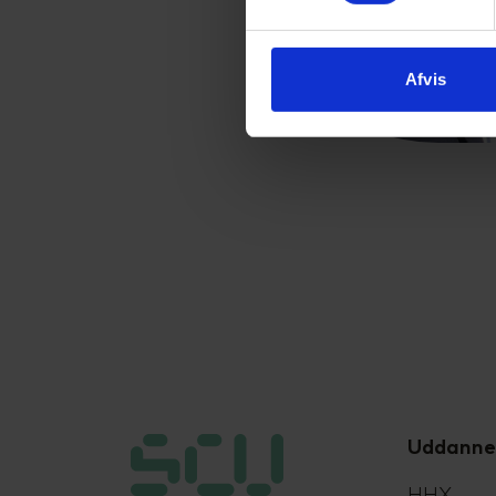
Afvis
Uddanne
HHX