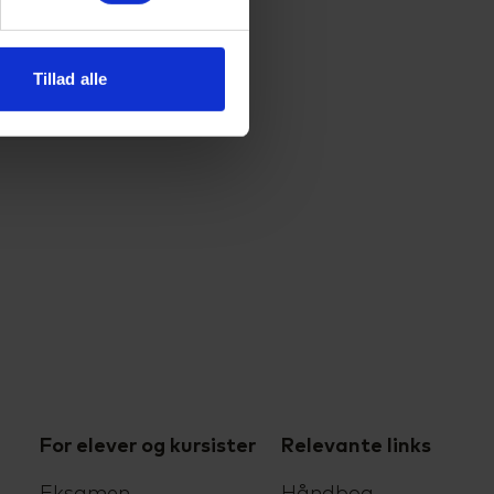
Tillad alle
For elever og kursister
Relevante links
Eksamen
Håndbog