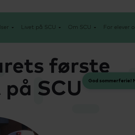
ser
Livet på SCU
Om SCU
For elever o
 årets første
God sommerferie! N
t på SCU