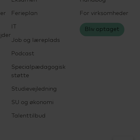
er
Ferieplan
For virksomheder
IT
Bliv optaget
jder
Job og læreplads
Podcast
Specialpædagogisk
støtte
Studievejledning
SU og økonomi
Talenttilbud