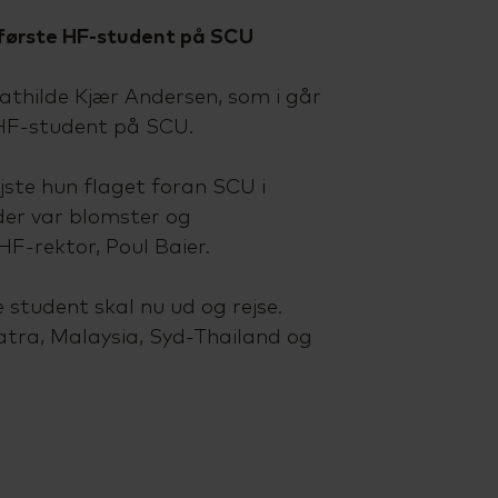
 første HF-student på SCU
 Mathilde Kjær Andersen, som i går
 HF-student på SCU.
jste hun flaget foran SCU i
der var blomster og
HF-rektor, Poul Baier.
student skal nu ud og rejse.
atra, Malaysia, Syd-Thailand og