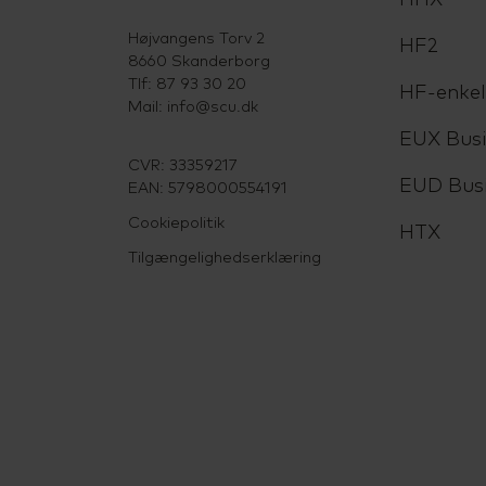
Højvangens Torv 2
HF2
8660 Skanderborg
Tlf: 87 93 30 20
HF-enke
Mail:
info@scu.dk
EUX Busi
CVR: 33359217
EUD Bus
EAN: 5798000554191
Cookiepolitik
HTX
Tilgængelighedserklæring