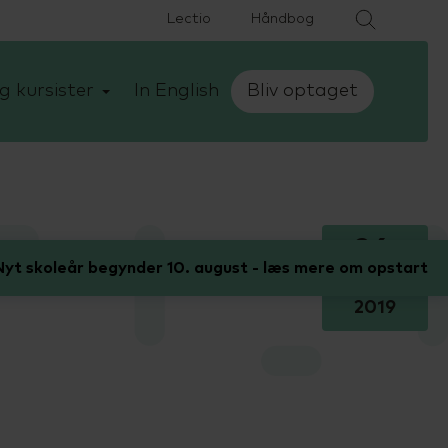
Lectio
Håndbog
g kursister
In English
Bliv optaget
26.
yt skoleår begynder 10. august - læs mere om opstart
juni
2019