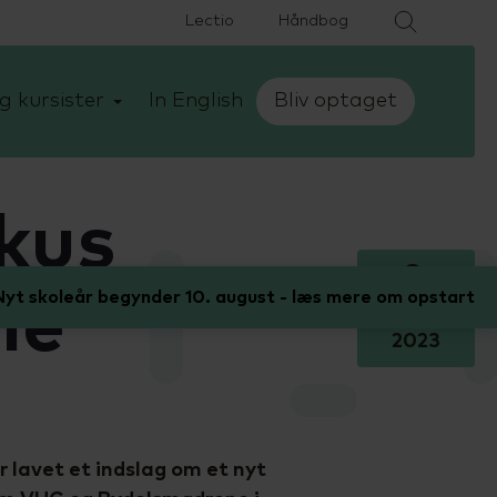
Lectio
Håndbog
g kursister
In English
Bliv optaget
okus
9.
yt skoleår begynder 10. august - læs mere om opstart
ne
februar
2023
r lavet et indslag om et nyt