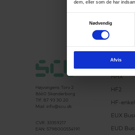
dem, eller som de har indsaml
Samtykkevalg
Nødvendig
Afvis
Uddanne
HHX
Højvangens Torv 2
HF2
8660 Skanderborg
Tlf: 87 93 30 20
HF-enke
Mail:
info@scu.dk
EUX Busi
CVR: 33359217
EUD Bus
EAN: 5798000554191