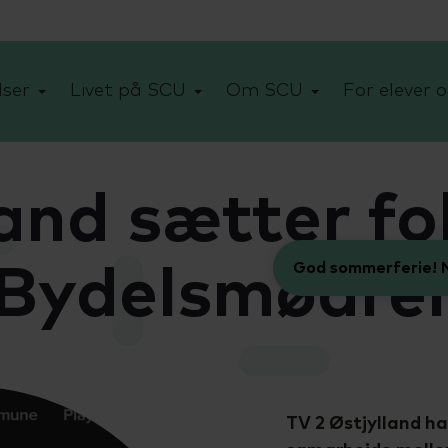
ser
Livet på SCU
Om SCU
For elever o
and sætter f
God sommerferie! N
 Bydelsmødre
TV 2 Østjylland ha