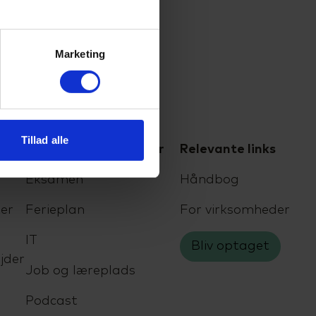
Marketing
Tillad alle
For elever og kursister
Relevante links
Eksamen
Håndbog
er
Ferieplan
For virksomheder
IT
Bliv optaget
jder
Job og læreplads
Podcast