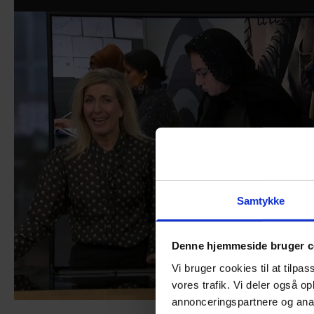
Almen voksenuddannelse (AVU)
Talenttilbud
Ordblindeundervisning (OBU)
Samtykke
Denne hjemmeside bruger c
Vi bruger cookies til at tilpas
vores trafik. Vi deler også 
annonceringspartnere og anal