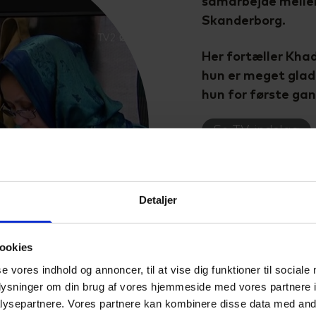
samarbejde melle
Skanderborg.
Her fortæller Khad
hun er meget glad
hun for første gang 
Se TV-indslag
Læs artikel
Detaljer
Artikel i Uge-B
ookies
se vores indhold og annoncer, til at vise dig funktioner til sociale
oplysninger om din brug af vores hjemmeside med vores partnere i
ysepartnere. Vores partnere kan kombinere disse data med andr