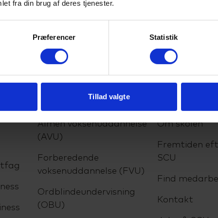
et fra din brug af deres tjenester.
Præferencer
Statistik
Tillad valgte
lser
VUC
Om SCU
Almen voksenuddannelse
Om skolen
(AVU)
Fremtiden eft
Forberedende
SCU
ltfag
voksenuddannelse (FVU)
Find medarbe
ness
Ordblindeundervisning
Kontakt
(OBU)
iness