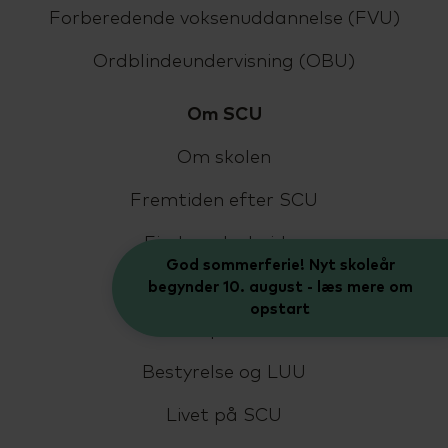
Forberedende voksenuddannelse (FVU)
Ordblindeundervisning (OBU)
Om SCU
Om skolen
Fremtiden efter SCU
Find medarbejder
God sommerferie! Nyt skoleår
Kontakt
begynder 10. august - læs mere om
opstart
Job på SCU
Bestyrelse og LUU
Livet på SCU