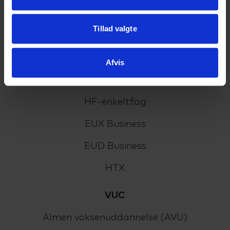
Tillad valgte
Uddannelser
HHX
Afvis
HF2
HF-enkeltfag
EUX Business
EUD Business
HTX
VUC
Almen voksenuddannelse (AVU)