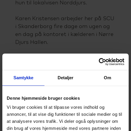
hun til lokalvisen Norddjurs.
Karen Kristensen arbejder her på SCU
i Skanderborg fire dage om ugen og
en dag på kontoret i kælderen i Nørre
Djurs Hallen.
Arbejdet på SCU omfatter
undervisning i afsætning,
samfundsfag og virksomhedsøkonomi
Samtykke
Detaljer
Om
på EUD/EUX og HHX.
"Det giver hende en solid forståelse
Denne hjemmeside bruger cookies
for økonomi og strategisk
Vi bruger cookies til at tilpasse vores indhold og
planlægning, som er afgørende i
annoncer, til at vise dig funktioner til sociale medier og til
hendes rolle som direktør," skriver
at analysere vores trafik. Vi deler også oplysninger om
din brug af vores hjemmeside med vores partnere inden
avisen.