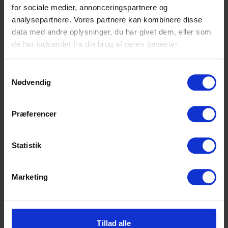
for sociale medier, annonceringspartnere og
analysepartnere. Vores partnere kan kombinere disse
Læs artikel i Lokalavisen Norddjurs
data med andre oplysninger, du har givet dem, eller som
de har indsamlet fra din brug af deres tjenester.
Samtykkevalg
Nødvendig
Højvangens Torv 2
Præferencer
8660 Skanderborg
Tlf: 87 93 30 20
Mail:
info@scu.dk
Statistik
CVR: 33359217
Marketing
EAN: 5798000554191
Cookiepolitik
Tilgængelighedserklæring
Tillad alle