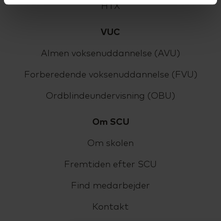
HTX
VUC
Almen voksenuddannelse (AVU)
Forberedende voksenuddannelse (FVU)
Ordblindeundervisning (OBU)
Om SCU
Om skolen
Fremtiden efter SCU
Find medarbejder
Kontakt