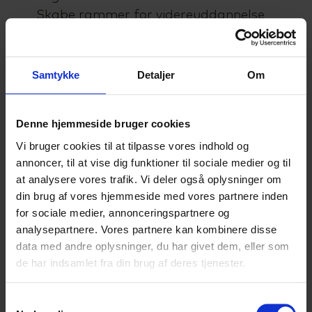
Skabe rammer for videreuddannelse
og etablere et godt samarbejde med
Kommunens erhvervsliv.
Samtykke
Detaljer
Om
Privat:
Født 1947, gift med Britt - har 2 børn
Denne hjemmeside bruger cookies
og 5 børnebørn.
Vi bruger cookies til at tilpasse vores indhold og
annoncer, til at vise dig funktioner til sociale medier og til
at analysere vores trafik. Vi deler også oplysninger om
din brug af vores hjemmeside med vores partnere inden
for sociale medier, annonceringspartnere og
analysepartnere. Vores partnere kan kombinere disse
data med andre oplysninger, du har givet dem, eller som
Højvangens Torv 2
8660 Skanderborg
de har indsamlet fra din brug af deres tjenester.
Tlf: 87 93 30 20
Mail:
info@scu.dk
Samtykkevalg