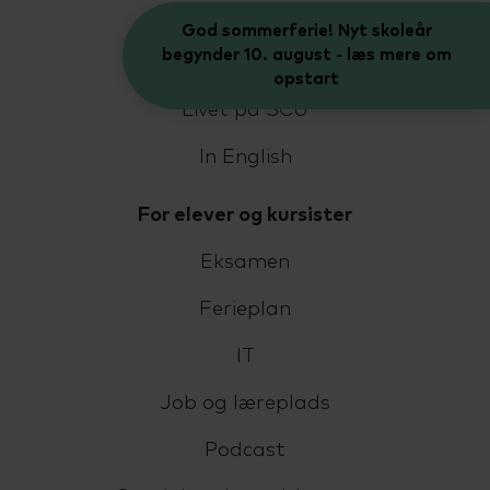
Job på SCU
God sommerferie! Nyt skoleår
begynder 10. august - læs mere om
Bestyrelse og LUU
opstart
Livet på SCU
In English
For elever og kursister
Eksamen
Ferieplan
IT
Job og læreplads
Podcast