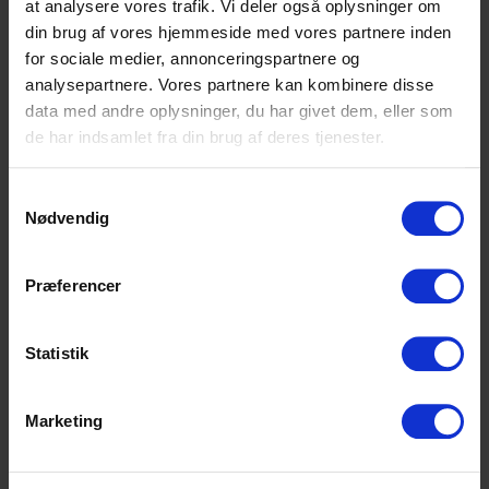
at analysere vores trafik. Vi deler også oplysninger om
gerne en masse tid på ski og på
din brug af vores hjemmeside med vores partnere inden
Samsø.
for sociale medier, annonceringspartnere og
analysepartnere. Vores partnere kan kombinere disse
data med andre oplysninger, du har givet dem, eller som
de har indsamlet fra din brug af deres tjenester.
Samtykkevalg
Nødvendig
Præferencer
Højvangens Torv 2
8660 Skanderborg
Statistik
Tlf: 87 93 30 20
Mail:
info@scu.dk
Marketing
CVR: 33359217
EAN: 5798000554191