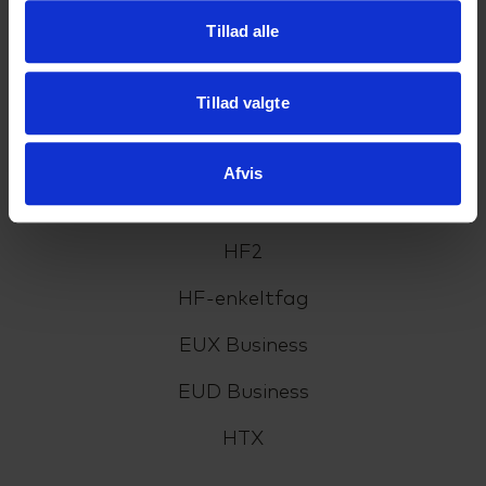
Cookiepolitik
Tillad alle
Tilgængelighedserklæring
Tillad valgte
Uddannelser
Afvis
HHX
HF2
HF-enkeltfag
EUX Business
EUD Business
HTX