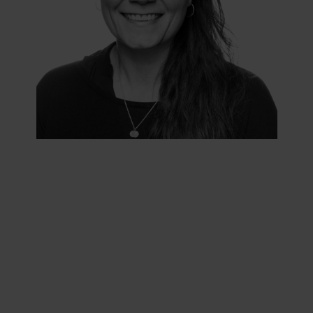
Talenttilbud
Almen voksenuddannelse (AVU)
Ordblindeundervisning (OBU)