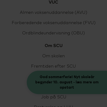
VUC
Almen voksenuddannelse (AVU)
Forberedende voksenuddannelse (FVU)
Ordblindeundervisning (OBU)
Om SCU
Om skolen
Fremtiden efter SCU
Find medarbejder
God sommerferie! Nyt skoleår
begynder 10. august - læs mere om
Kontakt
opstart
Job på SCU