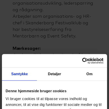
organisationsudvikling, ledersparring
og rådgivning.
Arbejder som organisations- og HR-
chef i Skanderborg Festivalklub og
har bestyrelseserfaring fra
Mentorbarn og Event Safety.
Mærkesager:
Jeg har altid været optaget af læring
og fællesskab - i organisationer og i
uddannelseslandskabet.
Samtykke
Detaljer
Om
Privat:
Bor langt ude på landet her i
Denne hjemmeside bruger cookies
kommunen. Gift med Stefan og mor
Vi bruger cookies til at tilpasse vores indhold og
til 4 i alle aldre. Går gerne i mudder
annoncer, til at vise dig funktioner til sociale medier og til
med to store hunde og bruger meget