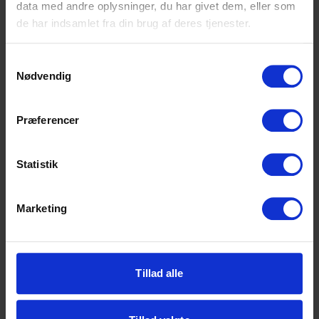
data med andre oplysninger, du har givet dem, eller som
iværksætter.
de har indsamlet fra din brug af deres tjenester.
Læs mere om
Samtykkevalg
fremtidsmulighederne her
Nødvendig
Præferencer
Har du lyst til at læse
mere om mulighederne på
Statistik
HHX?
Marketing
Tillad alle