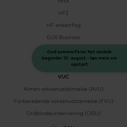
HHX
HF2
HF-enkeltfag
EUX Business
EUD Business
God sommerferie! Nyt skoleår
begynder 10. august - læs mere om
HTX
opstart
VUC
Almen voksenuddannelse (AVU)
Forberedende voksenuddannelse (FVU)
Ordblindeundervisning (OBU)