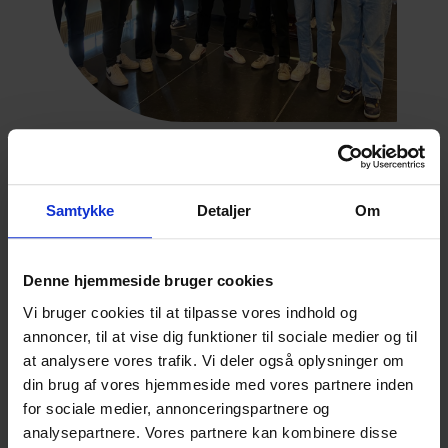
Fremtiden
Samtykke
Detaljer
Om
Hvad kan du bruge en
HHX-uddannelse til?
Denne hjemmeside bruger cookies
Vi bruger cookies til at tilpasse vores indhold og
HHX giver adgang til universiteter,
annoncer, til at vise dig funktioner til sociale medier og til
handelshøjskoler og andre
at analysere vores trafik. Vi deler også oplysninger om
videregående uddannelser. Du har
din brug af vores hjemmeside med vores partnere inden
også mulighed for at blive
for sociale medier, annonceringspartnere og
selvstændig erhvervsdrivende og
analysepartnere. Vores partnere kan kombinere disse