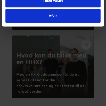
Tillad valgte
Optagelse på HHX
Afvis
Vil du vide mere om
optagelseskravene? Læs mere her
Hvad kan du blive med
en HHX?
Med en HHX-uddannelse får du et
seriøst afsæt for din
erhvervskarriere og et ståsted til at
forstå verden