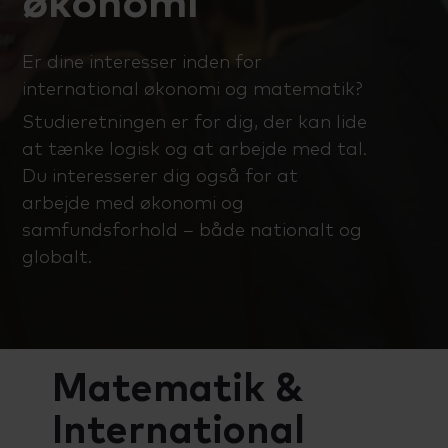
økonomi
Talenttilbud
Almen voksenuddannelse (AVU)
Er dine interesser inden for
Ordblindeundervisning (OBU)
international økonomi og matematik?
Studieretningen er for dig, der kan lide
at tænke logisk og at arbejde med tal.
Du interesserer dig også for at
arbejde med økonomi og
samfundsforhold – både nationalt og
globalt.
Matematik &
International