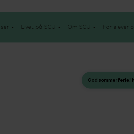
ser
Livet på SCU
Om SCU
For elever o
God sommerferie! N