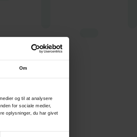
itik har
ikkerhed.
Om
ar
ormation
 medier og til at analysere
nden for sociale medier,
ever,
e oplysninger, du har givet
es