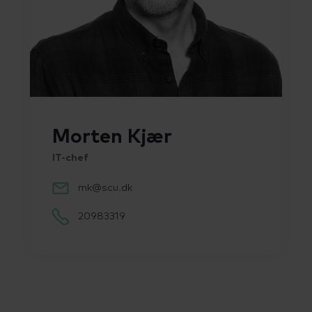
Morten Kjær
IT-chef
mk@scu.dk
20983319