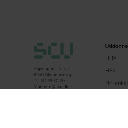
Uddanne
HHX
Højvangens Torv 2
HF2
8660 Skanderborg
Tlf: 87 93 30 20
HF-enke
Mail:
info@scu.dk
EUX Busi
CVR: 33359217
EUD Bus
EAN: 5798000554191
Cookiepolitik
HTX
Tilgængelighedserklæring