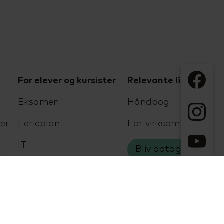
For elever og kursister
Relevante links
Eksamen
Håndbog
er
Ferieplan
For virksomheder
IT
Bliv optaget
jder
Job og læreplads
Podcast
Specialpædagogisk
støtte