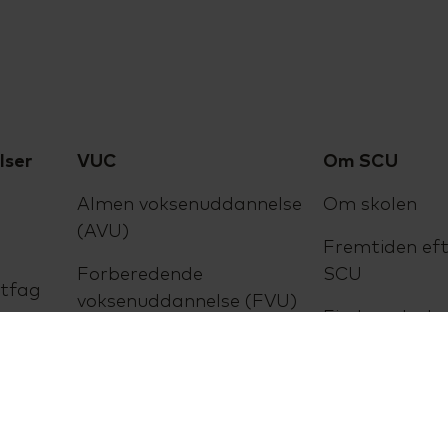
lser
VUC
Om SCU
Almen voksenuddannelse
Om skolen
(AVU)
Fremtiden eft
Forberedende
SCU
ltfag
voksenuddannelse (FVU)
Find medarbe
ness
Ordblindeundervisning
Kontakt
(OBU)
iness
Job på SCU
Bestyrelse og