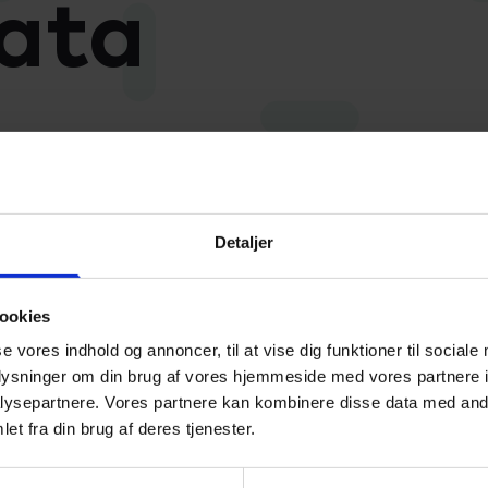
ata
kterer til fulde hensigten og formålet med
taforordningen. Med vores privatlivs- og cookiepol
ejdet et overordnet rammeværktøj for skolens it-s
Detaljer
r med politikken at tilkendegive over for alle, der h
 til skolen, at anvendelsen og behandlingen af inf
ookies
ndata er underkastet retningslinjer.
se vores indhold og annoncer, til at vise dig funktioner til sociale
oplysninger om din brug af vores hjemmeside med vores partnere i
en skal sikre, at skolens kritiske informationer om el
ysepartnere. Vores partnere kan kombinere disse data med andr
jdere og diverse samarbejdspartnere bevarer der
et fra din brug af deres tjenester.
ghed, integritet og tilgængelighed.