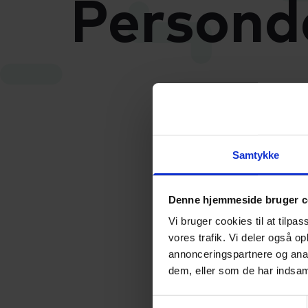
Persond
Vi respe
personda
vi udarb
Samtykke
Vi ønske
relation
Denne hjemmeside bruger c
og perso
Vi bruger cookies til at tilpas
vores trafik. Vi deler også 
Politikk
annonceringspartnere og anal
medarbe
dem, eller som de har indsaml
fortroli
Samtykkevalg