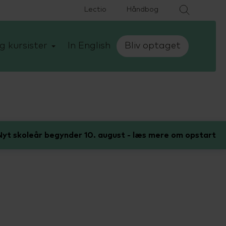
Lectio
Håndbog
g kursister
In English
Bliv optaget
yt skoleår begynder 10. august - læs mere om opstart