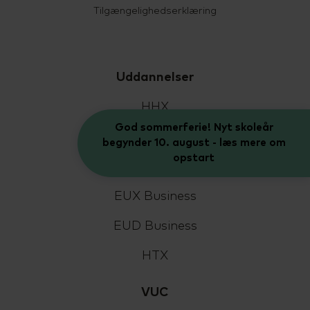
Tilgængelighedserklæring
Uddannelser
HHX
God sommerferie! Nyt skoleår
HF2
begynder 10. august - læs mere om
opstart
HF-enkeltfag
EUX Business
EUD Business
HTX
VUC