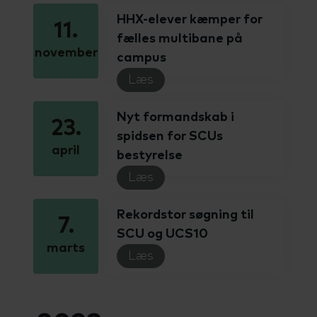
HHX-elever kæmper for
11.
fælles multibane på
november
campus
Læs
Nyt formandskab i
23.
spidsen for SCUs
april
bestyrelse
Læs
Rekordstor søgning til
7.
SCU og UCS10
marts
Læs