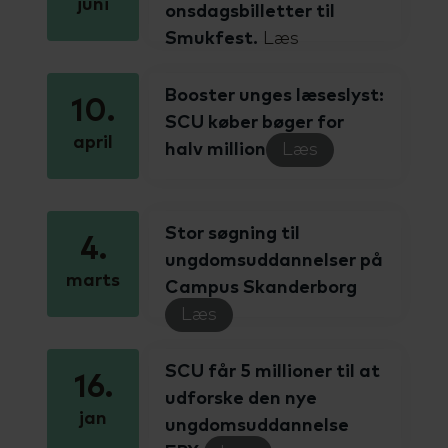
juni
Talenttilbud
onsdagsbilletter til
Almen voksenuddannelse (AVU)
Smukfest.
Læs
Ordblindeundervisning (OBU)
Booster unges læseslyst:
10.
SCU køber bøger for
april
halv million
Læs
Stor søgning til
4.
ungdomsuddannelser på
marts
Campus Skanderborg
Læs
SCU får 5 millioner til at
16.
udforske den nye
jan
ungdomsuddannelse