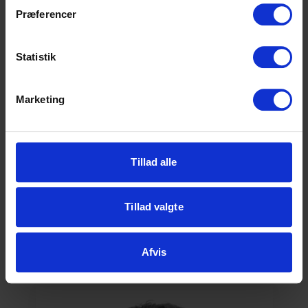
Præferencer
Første spadestik til
10.
millionbyggeri
Statistik
november
Læs
Marketing
2020
Tillad alle
Rekordstor søgning til
2.
SCU
Tillad valgte
marts
Læs
Afvis