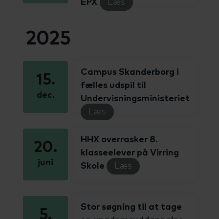
EPX
Læs
2025
Campus Skanderborg i
15.
fælles udspil til
dec.
Undervisningsministeriet
Læs
HHX overrasker 8.
20.
klasseelever på Virring
juni
Skole
Læs
Stor søgning til at tage
5.