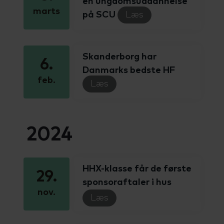
en ungdomsuddannelse
marts
på SCU
Læs
Skanderborg har
6.
Danmarks bedste HF
feb.
Læs
2024
HHX-klasse får de første
29.
sponsoraftaler i hus
nov.
Læs