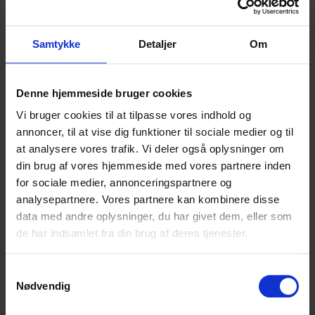
2022
Samtykke
Detaljer
Om
Rejsegilde
Denne hjemmeside bruger cookies
28.
Læs
Vi bruger cookies til at tilpasse vores indhold og
oktober
annoncer, til at vise dig funktioner til sociale medier og til
at analysere vores trafik. Vi deler også oplysninger om
din brug af vores hjemmeside med vores partnere inden
for sociale medier, annonceringspartnere og
Rekordmange unge
4.
analysepartnere. Vores partnere kan kombinere disse
søger ind på SCU
data med andre oplysninger, du har givet dem, eller som
marts
Læs
de har indsamlet fra din brug af deres tjenester.
Samtykkevalg
Nødvendig
2021