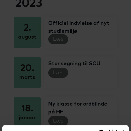
2023
Officiel indvielse af nyt
2.
studiemiljø
august
Læs
Stor søgning til SCU
20.
Læs
marts
Ny klasse for ordblinde
18.
på HF
januar
Læs