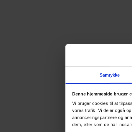
Almen voksenuddannelse (AVU)
Talenttilbud
Ordblindeundervisning (OBU)
Samtykke
Denne hjemmeside bruger c
Vi bruger cookies til at tilpas
vores trafik. Vi deler også 
annonceringspartnere og anal
dem, eller som de har indsaml