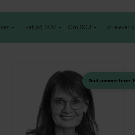
ser
Livet på SCU
Om SCU
For elever o
God sommerferie! N