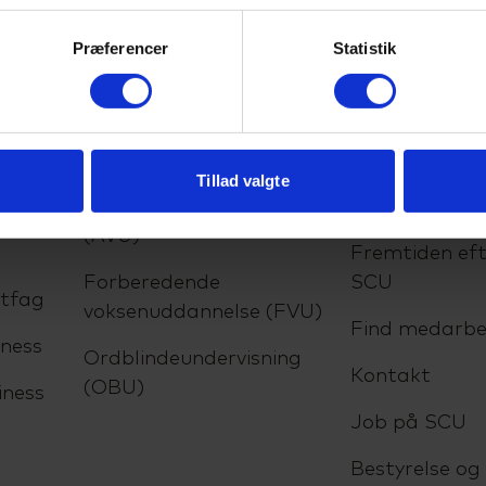
Præferencer
Statistik
lser
VUC
Om SCU
Tillad valgte
Almen voksenuddannelse
Om skolen
(AVU)
Fremtiden eft
Forberedende
SCU
ltfag
voksenuddannelse (FVU)
Find medarbe
ness
Ordblindeundervisning
Kontakt
(OBU)
iness
Job på SCU
Bestyrelse og