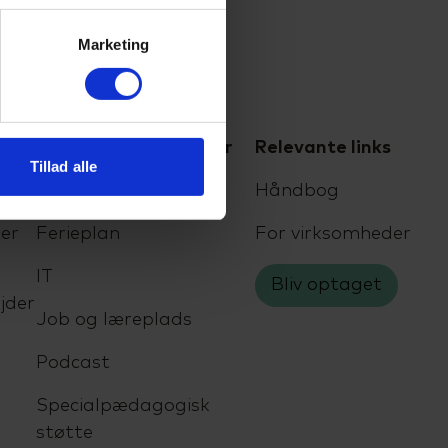
Marketing
For elever og kursister
Relevante links
Tillad alle
Eksamen
Håndbog
er
Ferieplan
For virksomheder
IT
Bliv optaget
jder
Job og læreplads
Podcast
Specialpædagogisk
støtte