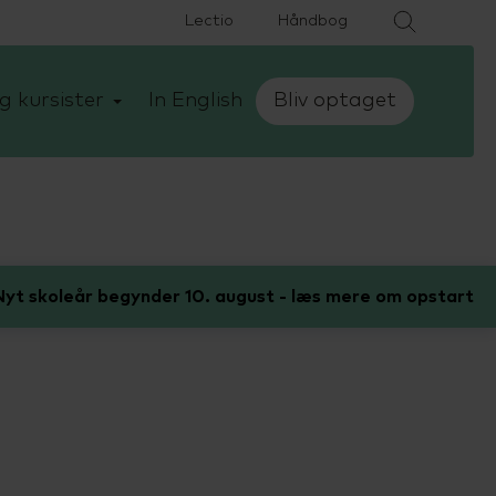
Lectio
Håndbog
g kursister
In English
Bliv optaget
yt skoleår begynder 10. august - læs mere om opstart