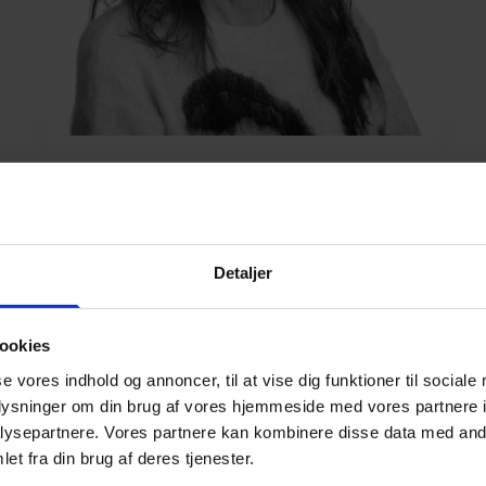
Gitte Jensen
Studieadministrativ chef,
studiesekretær HHX, bestyrelse
Detaljer
gje@scu.dk
87933035 / 20983384
ookies
se vores indhold og annoncer, til at vise dig funktioner til sociale
oplysninger om din brug af vores hjemmeside med vores partnere i
ysepartnere. Vores partnere kan kombinere disse data med andr
et fra din brug af deres tjenester.