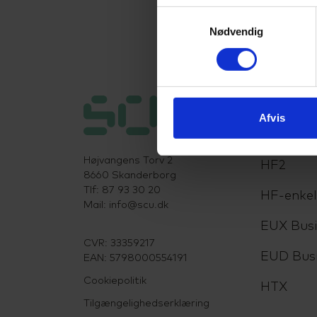
Samtykkevalg
Nødvendig
Uddanne
Afvis
HHX
Højvangens Torv 2
HF2
8660 Skanderborg
Tlf: 87 93 30 20
HF-enke
Mail:
info@scu.dk
EUX Busi
CVR: 33359217
EUD Bus
EAN: 5798000554191
Cookiepolitik
HTX
Tilgængelighedserklæring