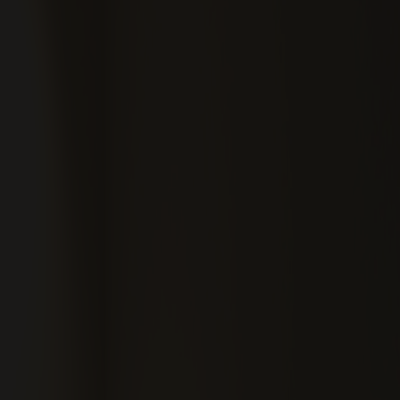
Talenttilbud
Almen voksenuddannelse (AVU)
Ordblindeundervisning (OBU)