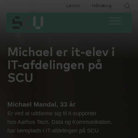
Lectio
Håndbog
HHX
Om skolen
Eksamen
HTX
Fremtiden efter SCU
Ferieplan
Michael er it-elev i
HF2
Find medarbejder
IT
IT-afdelingen på
HF-enkeltfag
Kontakt
Podcast
SCU
EUX Business
Job på SCU
Specialpædagogisk støtte
Michael Mandal, 33 år
EUD Business
Bestyrelse og LUU
Studievejledning
Er ved at uddanne sig til it-supporter
hos Aarhus Tech, Data og Kommunikation,
Forberedende voksenuddannelse
SU og økonomi
har læreplads i IT-afdelingen på SCU
(FVU)