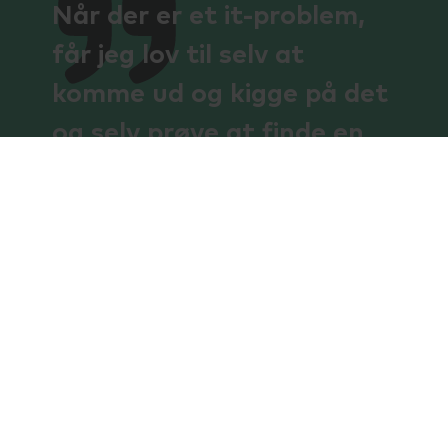
Når der er et it-problem,
får jeg lov til selv at
komme ud og kigge på det
og selv prøve at finde en
løsning, og den måde at
arbejde på, kan jeg rigtig
godt lide.
Michael Mandal