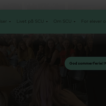
ser
Livet på SCU
Om SCU
For elever o
God sommerferie! N