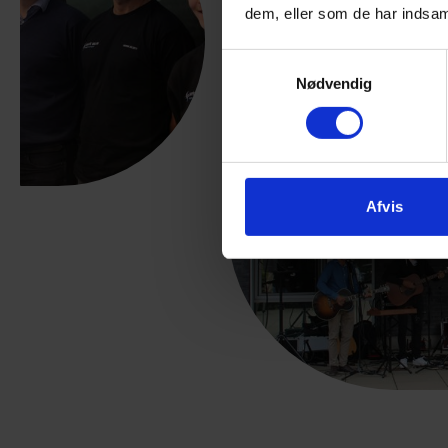
Faggrupp
dem, eller som de har indsaml
historie 
Samtykkevalg
Naturvide
Nødvendig
biologi C
Idræt C e
billedkun
Afvis