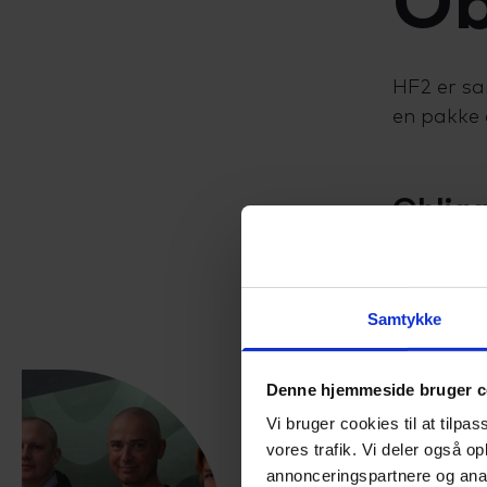
Ob
HF2 er sa
en pakke 
Obliga
I din udd
Samtykke
Dansk A
Engelsk B
Denne hjemmeside bruger c
Vi bruger cookies til at tilpas
Matemati
vores trafik. Vi deler også 
annonceringspartnere og anal