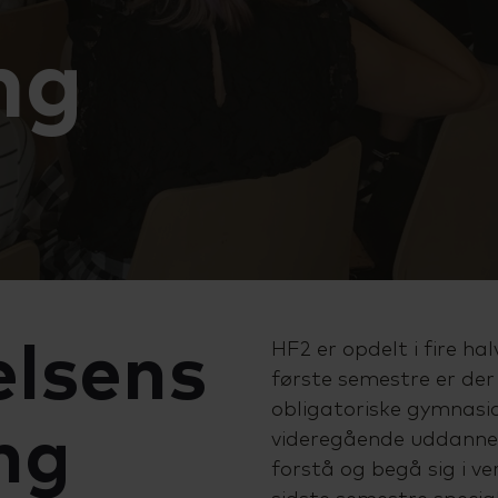
ng
lsens
HF2 er opdelt i fire ha
første semestre er der
obligatoriske gymnasia
ng
videregående uddannel
forstå og begå sig i ve