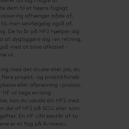
iserer du dig i nogle af
e dem til et højere fagligt
cialisering afhænger både af,
til, men selvfølgelig også af,
dig. De to år på HF2 hjælper dig
at dygtiggøre dig i en retning,
så med at blive afklaret i
ne vil.
ing med det studie eller job, du
r flere projekt- og praktikforløb
else eller afprøvning i praksis.
r HF vil tage en lang
se, kan du udvide din HF2 med
n del af HF2 på SCU, eller som
gefter. En HF UNI består af to
 ene er et fag på A-niveau.