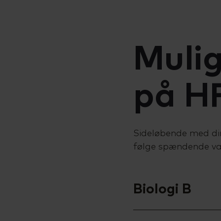
Mulig
på H
Sideløbende med din
følge spændende val
Biologi B
Biologi er et naturv