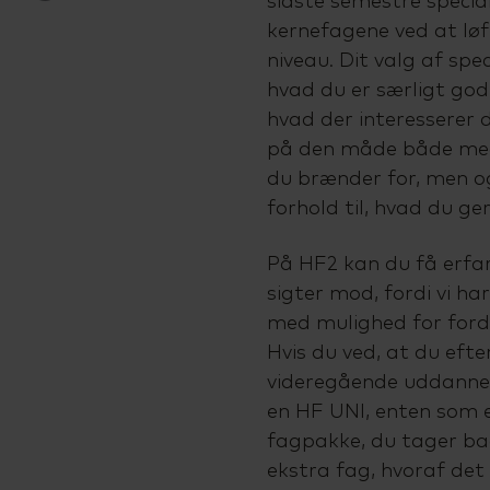
sidste semestre special
kernefagene ved at løft
niveau. Dit valg af spe
hvad du er særligt god 
hvad der interesserer 
på den måde både med 
du brænder for, men og
forhold til, hvad du ger
På HF2 kan du få erfar
sigter mod, fordi vi ha
med mulighed for fordyb
Hvis du ved, at du efte
videregående uddannel
en HF UNI, enten som e
fagpakke, du tager ba
ekstra fag, hvoraf det