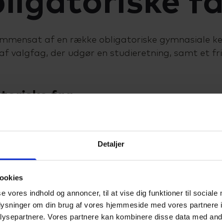
ligatoriske f
mmensat af en række obligatoriske gymnasiale ke
af valgfag, der udgør en studieretning, samt et fri
toriske fag
annelse indgår følgende obligatoriske gymnasiale 
Detaljer
ookies
se vores indhold og annoncer, til at vise dig funktioner til sociale
k C
oplysninger om din brug af vores hjemmeside med vores partnere i
ysepartnere. Vores partnere kan kombinere disse data med andr