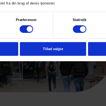
en Kultur og samfund (KS):
et fra din brug af deres tjenester.
B, religion C og samfundsfag C
nskabelig faggruppe (NF):
Præferencer
Statistik
, geografi C og kemi C
ller et af følgende fag på C-niveau:
st, design og arkitektur, mediefag eller musik
Tillad valgte