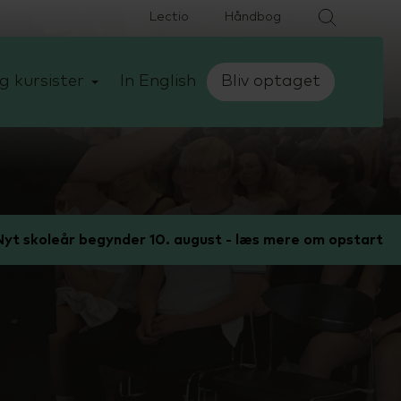
Lectio
Håndbog
g kursister
In English
Bliv optaget
yt skoleår begynder 10. august - læs mere om opstart