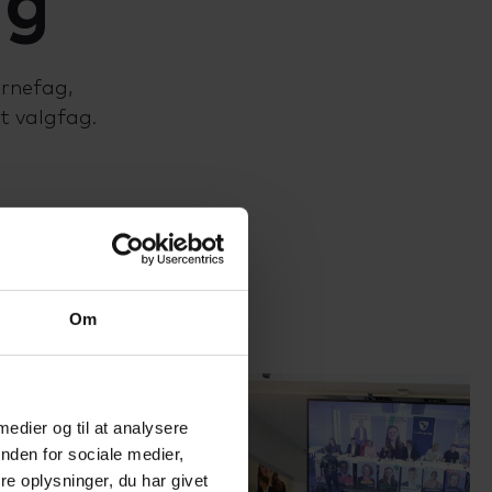
ag
rnefag,
t valgfag.
kernefag:
Om
 medier og til at analysere
nden for sociale medier,
e oplysninger, du har givet