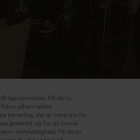
lvårlige semestre. På de to
 fokus på en række
le kernefag, der er centrale for
se generelt og for at kunne
rden i almindelighed. På de to