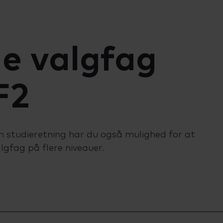
e valgfag
F2
 studieretning har du også mulighed for at
gfag på flere niveauer.
idenskabeligt fag, hvor undersøgelser og eksperime