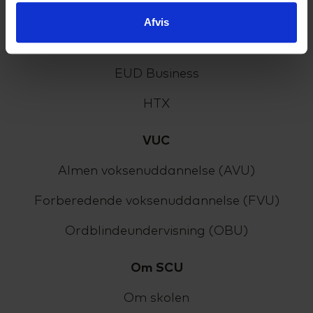
HF-enkeltfag
Afvis
EUX Business
EUD Business
HTX
VUC
Almen voksenuddannelse (AVU)
Forberedende voksenuddannelse (FVU)
Ordblindeundervisning (OBU)
Om SCU
Om skolen