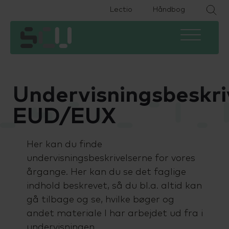
Lectio
Håndbog
HHX
Om skolen
Eksamen
HTX
Fremtiden efter SCU
Ferieplan
Undervisningsbeskri
HF2
Find medarbejder
IT
EUD/EUX
HF-enkeltfag
Kontakt
Podcast
Her kan du finde
EUX Business
Job på SCU
Specialpædagogisk støtte
undervisningsbeskrivelserne for vores
årgange. Her kan du se det faglige
EUD Business
Bestyrelse og LUU
Studievejledning
indhold beskrevet, så du bl.a. altid kan
gå tilbage og se, hvilke bøger og
Forberedende voksenuddannelse
SU og økonomi
andet materiale I har arbejdet ud fra i
(FVU)
undervisningen.