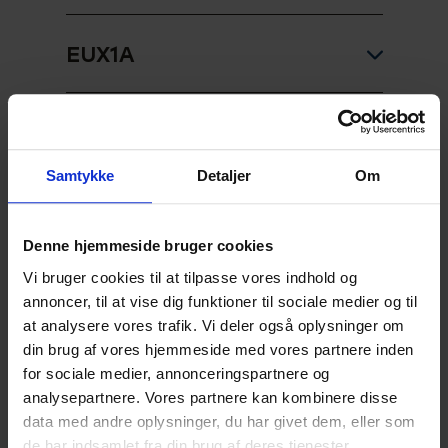
Informatik B
Afsætning C
Informatik B
EUX1A
Kulturforståelse C
Dansk C
Kulturforståelse C
Afsætning C
Markedskommunikation C
Dansk D
EUX1B
Markedskommunikation C
Dansk C
Virksomhedsøkonomi B
Samtykke
Detaljer
Om
Engelsk C
Afsætning C
Virksomhedsøkonomi B
Engelsk C
EUX2A
Erhvervsinformatik C
Dansk C
Denne hjemmeside bruger cookies
Erhvervsinformatik C
Afsætning B
Vi bruger cookies til at tilpasse vores indhold og
USF
Engelsk C
EUX2B
annoncer, til at vise dig funktioner til sociale medier og til
Matematik C
Dansk A
at analysere vores trafik. Vi deler også oplysninger om
Virksomhedsøkonomi C
Erhvervsinformatik C
Afsætning B
din brug af vores hjemmeside med vores partnere inden
Organisation C
Engelsk B
for sociale medier, annonceringspartnere og
Matematik C
Dansk A
analysepartnere. Vores partnere kan kombinere disse
Samfundsfag C
Erhvervsjura C
data med andre oplysninger, du har givet dem, eller som
Organisation C
Engelsk B
de har indsamlet fra din brug af deres tjenester.