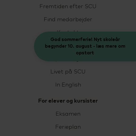
Fremtiden efter SCU
Find medarbejder
Kontakt
God sommerferie! Nyt skoleår
Job på SCU
begynder 10. august - læs mere om
opstart
Bestyrelse og LUU
Livet på SCU
In English
For elever og kursister
Eksamen
Ferieplan