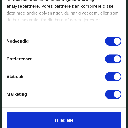
legater til årets dimissioner,
analysepartnere. Vores partnere kan kombinere disse
finder du her.
data med andre oplysninger, du har givet dem, eller som
de har indsamlet fra din brug af deres tjenester.
Se nyhed
Samtykkevalg
Nødvendig
29
Præferencer
jun.
Statistik
Marketing
SCU
Tillad alle