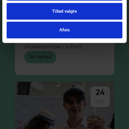
1-2-3 nu!
Tillad valgte
Huekast-fotos klar på
Facebook
Afvis
Ikoniske billeder af dansende
studenterhuer i luften.
Se nyhed
24
jun.