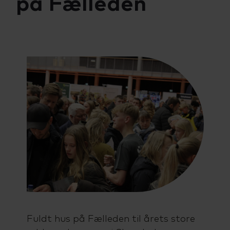
på Fælleden
Talenttilbud
Almen voksenuddannelse (AVU)
Ordblindeundervisning (OBU)
Fuldt hus på Fælleden til årets store