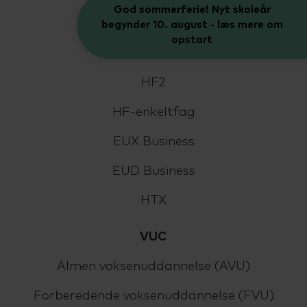
God sommerferie! Nyt skoleår
Uddannelser
begynder 10. august - læs mere om
opstart
HHX
HF2
HF-enkeltfag
EUX Business
EUD Business
HTX
VUC
Almen voksenuddannelse (AVU)
Forberedende voksenuddannelse (FVU)