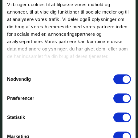
Vi bruger cookies til at tilpasse vores indhold og
annoncer, til at vise dig funktioner til sociale medier og til
Se flere nyheder
at analysere vores trafik. Vi deler også oplysninger om
din brug af vores hjemmeside med vores partnere inden
for sociale medier, annonceringspartnere og
analysepartnere. Vores partnere kan kombinere disse
data med andre oplysninger, du har givet dem, eller som
01
de har indsamlet fra din brug af deres tjenester.
jul.
Samtykkevalg
Nødvendig
Præferencer
SCU
Statistik
Marketing