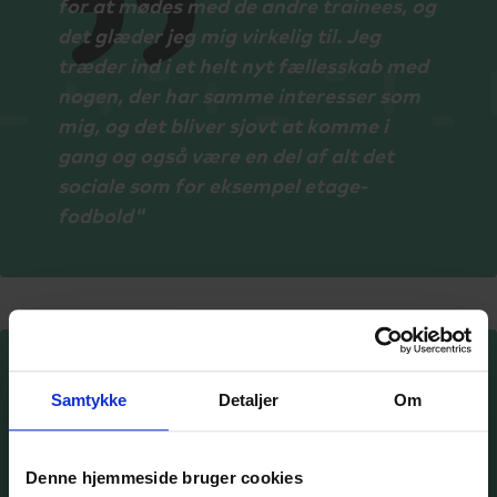
for at mødes med de andre trainees, og
det glæder jeg mig virkelig til. Jeg
træder ind i et helt nyt fællesskab med
nogen, der har samme interesser som
mig, og det bliver sjovt at komme i
gang og også være en del af alt det
sociale som for eksempel etage-
fodbold"
Samtykke
Detaljer
Om
Flere nyheder fra
Denne hjemmeside bruger cookies
SCU