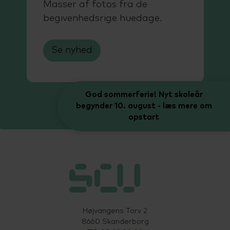
Masser af fotos fra de
begivenhedsrige huedage.
Se nyhed
God sommerferie! Nyt skoleår
begynder 10. august - læs mere om
opstart
Højvangens Torv 2
8660 Skanderborg