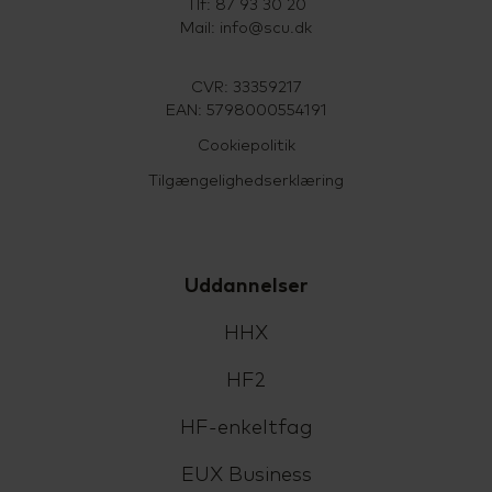
Tlf: 87 93 30 20
Mail:
info@scu.dk
CVR: 33359217
EAN: 5798000554191
Cookiepolitik
Tilgængelighedserklæring
Uddannelser
HHX
HF2
HF-enkeltfag
EUX Business