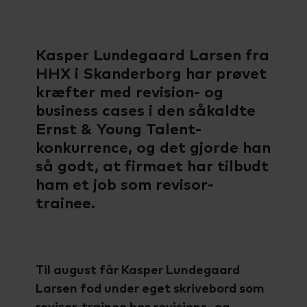
Talenttilbud
Almen voksenuddannelse (AVU)
Kasper Lundegaard Larsen fra
Ordblindeundervisning (OBU)
HHX i Skanderborg har prøvet
kræfter med revision- og
business cases i den såkaldte
Ernst & Young Talent-
konkurrence, og det gjorde han
så godt, at firmaet har tilbudt
ham et job som revisor-
trainee.
Til august får Kasper Lundegaard
Larsen fod under eget skrivebord som