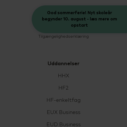
CVR: 33359217
God sommerferie! Nyt skoleår
EAN: 5798000554191
begynder 10. august - læs mere om
opstart
Cookiepolitik
Tilgængelighedserklæring
Uddannelser
HHX
HF2
HF-enkeltfag
EUX Business
EUD Business