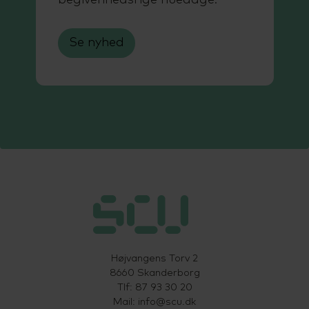
begivenhedsrige huedage.
Se nyhed
Højvangens Torv 2
8660 Skanderborg
Tlf: 87 93 30 20
Mail:
info@scu.dk