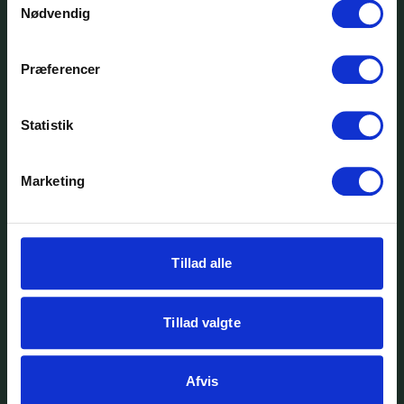
Nødvendig
SCU
Præferencer
Dimission 2026: Tillykke til
årets legatmodtagere
Statistik
Listen over studenter, der fik
Marketing
legater til årets dimissioner,
finder du her.
Se nyhed
Tillad alle
Tillad valgte
29
jun.
Afvis