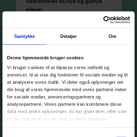
Velkommen til nye og gamle
elever
Læs mere om opstarten på
det nye skoleår 2026/27.
Samtykke
Detaljer
Om
Se nyhed
Denne hjemmeside bruger cookies
Vi bruger cookies til at tilpasse vores indhold og
annoncer, til at vise dig funktioner til sociale medier og til
29
at analysere vores trafik. Vi deler også oplysninger om
din brug af vores hjemmeside med vores partnere inden
jun.
for sociale medier, annonceringspartnere og
analysepartnere. Vores partnere kan kombinere disse
data med andre oplysninger, du har givet dem, eller som
de har indsamlet fra din brug af deres tjenester.
Samtykkevalg