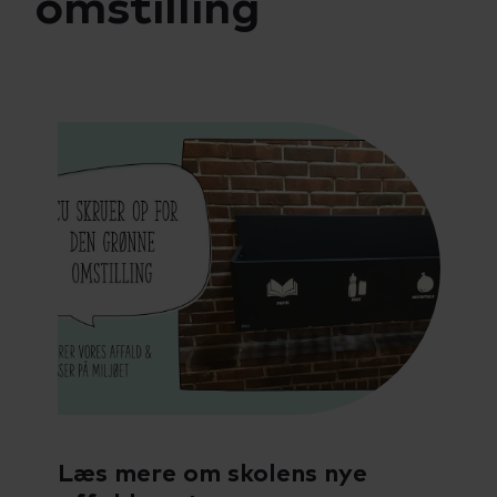
omstilling
Talenttilbud
Almen voksenuddannelse (AVU)
Ordblindeundervisning (OBU)
Læs mere om skolens nye