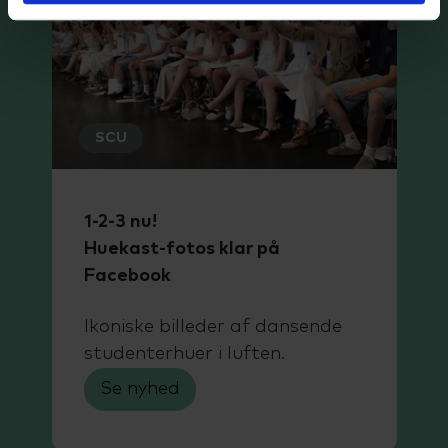
SCU
1-2-3 nu!
Huekast-fotos klar på
Facebook
Ikoniske billeder af dansende
studenterhuer i luften.
Se nyhed