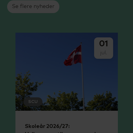
Se flere nyheder
01
jul.
SCU
Skoleår 2026/27: